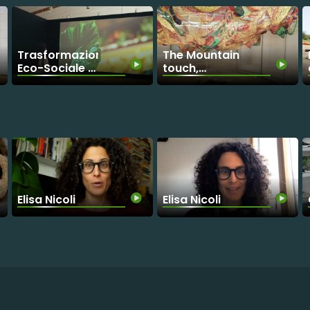
Trasformazione
The Mountain
Eco-Sociale -
touch,
Al MUSE nasce
viaggio nella
la collezione
natura che
Antropocene
cura
Elisa Nicoli
Elisa Nicoli