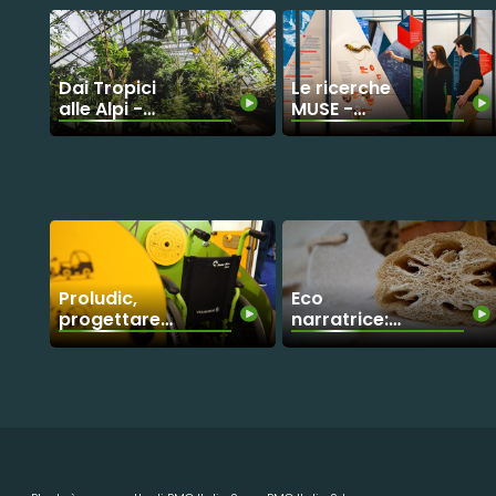
Dai Tropici
Le ricerche
alle Alpi -
MUSE -
Ricerca e
Sensibilizzazione
Cooperazione
sui ghiacciai
per la
biodiversità
Proludic,
Eco
progettare
narratrice:
spazi inclusivi
così ti
racconto la
sostenibilità