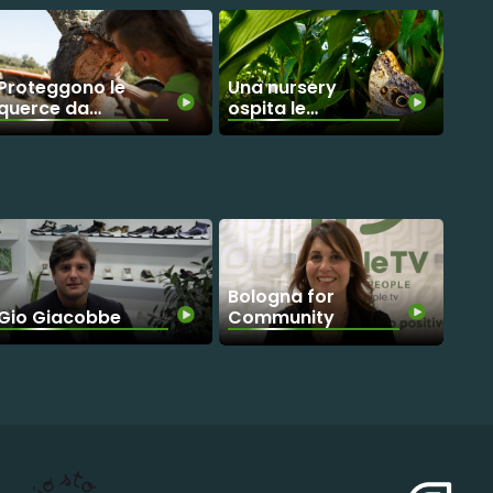
Proteggono le
Una nursery
querce da
ospita le
sughero dal
farfalle per
cambiamento
salvare le
climatico
specie e le
foreste
Bologna for
Gio Giacobbe
Community