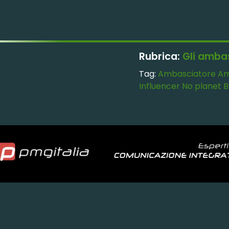
Rubrica:
Gli amba
Tag:
Ambasciatore
Am
Influencer
No planet B