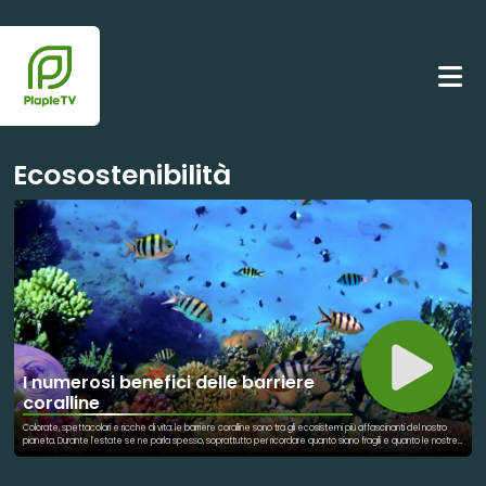
Ecosostenibilità
I numerosi benefici delle barriere
coralline
Colorate, spettacolari e ricche di vita: le barriere coralline sono tra gli ecosistemi più affascinanti del nostro
pianeta. Durante l'estate se ne parla spesso, soprattutto per ricordare quanto siano fragili e quanto le nostre
scelte quotidiane – come utilizzare creme solari più rispettose dell'ambiente marino – possano contribuire
alla loro tutela. Ma che cosa sono realmente le barriere coralline? E perché sono così preziose?
Contrariamente a quanto si potrebbe pensare, non sono semplici rocce. Le barriere coralline sono imponenti