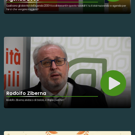
Quali sono gli obiettivi dell'Agenda 2030? Eccoli riassunti in questo tutorial? E tu ti stai muovendo e agendo per
far sì che vengano raggiunti?
Rodolfo Ziberna
Rodolfo Ziberna, sindaco di Gorizia, è Plaple perchè?