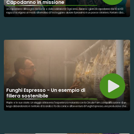
Capodanno in missione
Un capodanno all'insegna del bene e della solidarietà! Ogni anno, durante i giorni di capodanno dai 60 ai 100
ragazzi scelgono un modo alternativo di festeggiare: aiutare il prossimo in un paese straniero. Portare cibo
alle famiglie più bisognose, dare supporto agli ospedali psichiatrici o alle case di riposo, sono alcune della
attività che caratterizzano questi giorni di volontariato. Gioventù Missionaria è un’organizzazione
internazionale di giovani tra i 17 e i 28 anni impegnati nella Nuova Evangelizzazione della società. Organizza
missioni di evangelizzazione, umanitarie e mediche in Italia e all’estero.
Funghi Espresso - Un esempio di
filiera sostenibile
Plaple e le sue storie. Un viaggio attraverso l'esperienza maturata con la Circular Farm. La riqualificazione di un
luogo abbandonato in territorio di Scandicci fa da cornice all'avventura di Funghi Espresso, una produzione che
trova nei materiali di scarto il proprio motore. Dalla produzione alla distribuzione il racconto di un esempio
tangibile di filiera sostenibile.