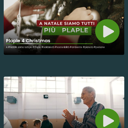
Plaple 4 Christmas
A #Natale siamo tutti più #Plaple #solidarietà #sostenibilità #ambiente #pianeta #persone