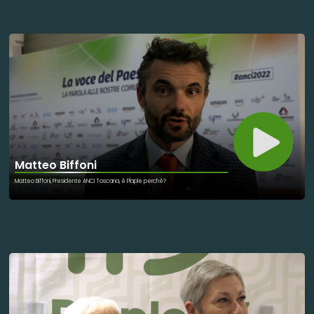
strutture calcaree costruite dagli scheletri dei coralli. Intorno a queste straordinarie architetture naturali si
sviluppa un mondo brulicante di vita: pesci dai colori vivaci, molluschi, crostacei, spugne, alghe e moltissimi altri
organismi trovano qui nutrimento, rifugio e un luogo dove riprodursi. La loro importanza va ben oltre la loro
bellezza. Le barriere coralline rappresentano una vera difesa naturale per le coste, perché attenuano la
forza delle onde. Sono inoltre fondamentali per la biodiversità marina e sostengono la pesca, da cui dipende il
sostentamento di milioni di persone in tutto il mondo. Ma i loro benefici non finiscono qui. Gli organismi che
popolano le barriere coralline sono oggetto di continue ricerche scientifiche: alcune sostanze da essi
prodotte hanno già dato origine a cure per diverse malattie. Proteggere le barriere coralline significa
custodire un patrimonio naturale unico, da cui dipendono la salute degli oceani, la sopravvivenza di
innumerevoli specie e, in parte, anche il nostro futuro.
Matteo Biffoni
Matteo Biffoni, Presidente ANCI Toscana, è Plaple perchè?