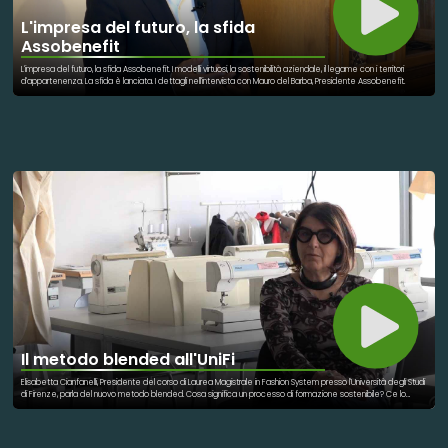
L'impresa del futuro, la sfida
Assobenefit
L'impresa del futuro, la sfida Assobenefit. I modelli virtuosi, la sostenibilità aziendale, il legame con i territori
d'appartenenza. La sfida è lanciata. I dettagli nell'intervista con Mauro del Barba, Presidente Assobenefit.
Il metodo blended all'UniFi
Elisabetta Cianfanelli, Presidente del corso di Laurea Magistrale in Fashion System presso l'Università degli Studi
di Firenze, parla del nuovo metodo blended. Cosa significa un processo di formazione sostenibile? Ce lo
racconta Cianfanelli, spiegando come viene strutturato, organizzato e messo in pratica il nuovo metodo
utilizzato presso UniFi. Un metodo che dà la possibilità a molte donne, mamme, di tornare a studiare, ma
anche a tanti ragazzi lavoratori di non trascurare la propria formazione. "E' stato creato per dare una risposta
fattiva al concetto di sostenibilità, quindi riprogettare i nostri comportamenti è riprogettare una città più