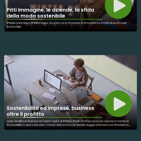
Pitti Immagine, le aziende, la sfida
della moda sostenibile
#Plaple partecipa a #PittiImmagine. L'incontro con le #aziende, le #esperienze, la sfida di una #moda
#sostenibile
Sostenibilità ed imprese, business
oltre il profitto
Quale identikit per l'impresa del futuro? Ospite di #Plaple, #MarcoPetrassi, avvocato esperto in materia di
#sostenibilità ci aiuta a tracciare i contorni della società del domani. Maggior attenzione per l'#ambiente,
dialogo aperto con i #lavoratori, sinergie e coordinamento con il #territorio di #appartenenza.