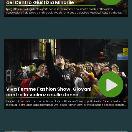
del Centro Giustizia Minorile
Il progetto è ricco di significato e porta con sè la testimonianza del riscatto possibile attraverso la
cooperazione finalizzata al beneficio collettivo. Siamo nel cuore del Golfo di Napoli. Qui i ragazzi dell’Area
Penale di Napoli si sono immersi per ripulire i fondali marini. A supporto delle operazioni anche la MareNostrum
Dike, un tempo imbarcazione Oceanis 473 con la quale gli scafisti trafficavano bambini, anziani e donne sulla
tratta dalla Turchia. Oggi c’è MareNostrum Dike, luogo di conoscenza e legalità. Il doppio progetto Bust Busters,
ha visto i giovani diventare sub dopo aver partecipato ad apposito corso, fornendo loro una possibilità per il
futuro. A promuovere il percorso l'Archeoclub d'Italia grazie anche alla rete di partner costituita da Marina
Militare, Corpo Militare dell’Ordine di Malta, Arpa Campania, Centro di Giustizia Minorile della Campania e
Protezione Civile.
Viva Femme Fashion Show, Giovani
contro la violenza sulle donne
l progetto è nato nell'ambito del contest scolastico di Ravenna Città ad Impatto Positivo. E l'idea si trasforma in
realtà. Dal Teatro Dante Alighieri si sviluppa il Viva Femme Fashion Sohw, evento di moda e beneficenza nato
dal sogno di quattro ragazze. L'intento di 𝘔𝘪𝘤𝘩𝘦𝘭𝘢, 𝘋è𝘴𝘪𝘳è𝘦, 𝘊𝘩𝘪𝘢𝘳𝘢 𝘦 𝘈𝘭𝘦𝘹𝘢𝘯𝘥𝘳𝘢 era quello di farsi portavoce
di un messaggio chiaro, diretto e semplice: No alla violenza sulle donne. Nel loro messaggio hanno voluto
coinvolgere prima di tutto ragazzi e ragazze della loro età, come primi possibili artefici di un vero
cambiamento VIVA FEMME è nato dalla collaborazione tra Pmg Italia Società Benefit, Pubblica Assistenza di
Ravenna, Comune di Ravenna e l’Istituto Professionale Statale Olivetti Callegari. Beneficenze nel corso della
serata, con donazione a favore del Coordinamento dei Centri Antiviolenza dell’Emilia Romagna