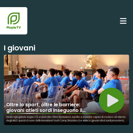
I giovani
Oltre lo sport, oltre le barriere:
giovani atleti sordi inseguono il
sogno paralimpico
Dietro ogni grande sogno c'è un percorso fatto di passione, sacrifici e persone capaci di credere nel talento
degli altri. È questo il cuore dell'International Youth Camp, l'iniziativa che riunisce giovani atleti sordi provenienti
da tutta Europa, uniti dalla voglia di allenarsi, conoscersi e inseguire un obiettivo comune: arrivare un giorno a
vestire la maglia della propria nazionale e competere alle Paralimpiadi. Attraverso lo sport, questi ragazzi
trovano uno spazio dove superare barriere, condividere esperienze e costruire nuove amicizie. Ma dietro