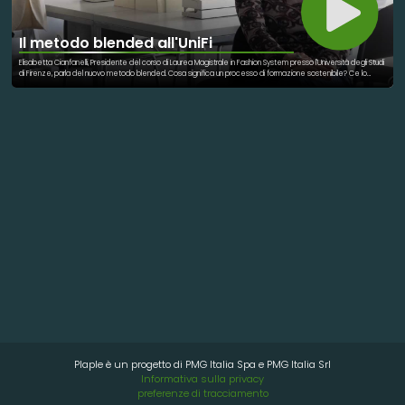
Il metodo blended all'UniFi
Elisabetta Cianfanelli, Presidente del corso di Laurea Magistrale in Fashion System presso l'Università degli Studi
di Firenze, parla del nuovo metodo blended. Cosa significa un processo di formazione sostenibile? Ce lo
racconta Cianfanelli, spiegando come viene strutturato, organizzato e messo in pratica il nuovo metodo
utilizzato presso UniFi. Un metodo che dà la possibilità a molte donne, mamme, di tornare a studiare, ma
anche a tanti ragazzi lavoratori di non trascurare la propria formazione. "E' stato creato per dare una risposta
fattiva al concetto di sostenibilità, quindi riprogettare i nostri comportamenti è riprogettare una città più
sostenibile."
Plaple è un progetto di PMG Italia Spa e PMG Italia Srl
Informativa sulla privacy
preferenze di tracciamento