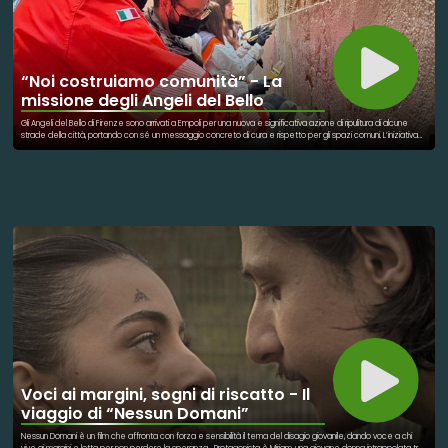
“Noi costruiamo comunità” - La
missione degli Angeli del Bello
Gli Angeli del Bello di Firenze sono arrivati a Empoli per una nuova e significativa azione di ripulitura di alcune
strade della città, portando con sé un messaggio concreto di cura e rispetto per gli spazi comuni. L’iniziativa
ha visto la preziosa collaborazione della Misericordia, di Anpas Empoli e dei Custodi del Bello, realtà da
sempre impegnate nel volontariato e nel sostegno alla comunità. Un ruolo centrale lo hanno avuto soprattutto
i giovani studenti dell’IIS “Virgilio”, che con entusiasmo ed energia si sono messi in gioco in prima persona. Armati
di guanti e buona volontà, i ragazzi hanno dimostrato come il senso civico possa nascere e crescere anche
tra i più giovani. La giornata non è stata solo un intervento di pulizia urbana, ma un vero esempio di cittadinanza
attiva e collaborazione. Insieme, associazioni e studenti hanno trasformato un gesto semplice in un segnale
forte di attenzione verso la propria città e il suo futuro.
Voci ai margini, sogni di riscatto - Il
viaggio di “Nessun Domani”
Nessun Domani è un film che affronta con forza e sensibilità il tema del disagio giovanile, dando voce a chi