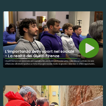
ogni allenamento, ogni miglioramento e ogni traguardo raggiunto ci sono figure fondamentali: allenatori,
educatori e organizzatori che mettono a disposizione il proprio bagaglio di esperienza, accompagnandoli non
solo nella crescita sportiva, ma soprattutto in quella personale. Il loro ruolo va oltre la preparazione tecnica:
significa ascoltare, motivare, trasmettere valori e aiutare giovani atleti a credere nelle proprie capacità.
Perché un sogno, per diventare realtà, ha bisogno di talento, impegno e di qualcuno disposto a camminare al
fianco di chi lo insegue.
L’importanza dello sport nel sociale
- La realtà dei Guelfi Firenze
I Guelfi Firenze non sono solo una squadra, ma una realtà profondamente radicata nel territorio. Da anni
affiancano all’attività sportiva un forte impegno sociale rivolto ai giovani. L’obiettivo è offrire opportunità
concrete di crescita personale e professionale. Tra le iniziative più significative ci sono programmi educativi e
percorsi di formazione. Importante anche il sostegno a esperienze di studio all’estero attraverso borse
dedicate. Occasioni che permettono ai ragazzi di aprirsi al mondo e costruire il proprio futuro. Lo sport diventa
così uno strumento educativo e di responsabilizzazione. Un mezzo per trasmettere valori come disciplina,
rispetto e spirito di squadra. Particolare attenzione è rivolta a chi vive situazioni personali o sociali difficili. Il
progetto mira ad offrire nuove prospettive e possibilità reali di cambiamento. Ogni iniziativa nasce dall’idea
che lo sport possa essere una guida e un punto di riferimento. Un percorso che aiuta i giovani a scoprire le
proprie capacità e i propri obiettivi. La crescita individuale diventa parte di un cammino condiviso. Un impegno
costante che va oltre il campo da gioco. Perché formare persone consapevoli è la vittoria più importante.