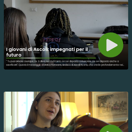
I giovani di Ascoli: impegnati per il
futuro
" Tu puoi arrivare ovunque, se ti alleni, se studi tanto, se sei disposto a rinunciare, se sei disposto anche a
sacrificarti". Questo il messaggio di Marco Fioravanti, Sindaco di Ascoli Piceno, che crede profondamente nei
ragazzi e nella loro voglia di curare il futuro e impegnarsi per l'altro. Da questo nasce l'idea di una rivista online
nella quale condividere tutte le buone opere che compiono i ragazzi di Ascoli Piceno.