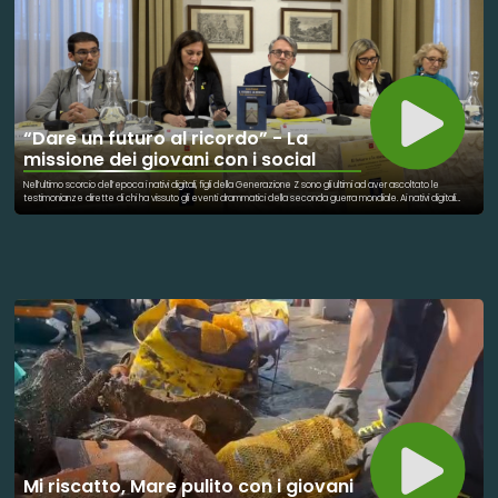
“Dare un futuro al ricordo” - La
missione dei giovani con i social
Nell’ultimo scorcio dell’epoca i nativi digitali, figli della Generazione Z sono gli ultimi ad aver ascoltato le
testimonianze dirette di chi ha vissuto gli eventi drammatici della seconda guerra mondiale. Ai nativi digitali
spetterà la sfida più difficile, con l’avvento dei social network: custodire e tramandare in futuro i ricordi di tali
testimonianze.
Mi riscatto, Mare pulito con i giovani