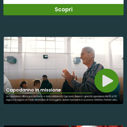
Scopri
Capodanno in missione
Un capodanno all'insegna del bene e della solidarietà! Ogni anno, durante i giorni di capodanno dai 60 ai 100
ragazzi scelgono un modo alternativo di festeggiare: aiutare il prossimo in un paese straniero. Portare cibo
alle famiglie più bisognose, dare supporto agli ospedali psichiatrici o alle case di riposo, sono alcune della
attività che caratterizzano questi giorni di volontariato. Gioventù Missionaria è un’organizzazione
internazionale di giovani tra i 17 e i 28 anni impegnati nella Nuova Evangelizzazione della società. Organizza
missioni di evangelizzazione, umanitarie e mediche in Italia e all’estero.