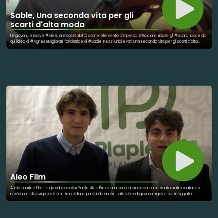
Sable, Una seconda vita per gli
scarti d'alta moda
I #giovani, le nuove #idee, la #sostenibilità come elemento d'impresa. #Riciclare, ridurre gli #scarti, nasce da
qui l'idea di #AgneseMigliorati, fondatrice di #Sable. Pezzi unici e rari; una seconda vita per gli scarti d'alta
moda.
Aleo Film
Anche la Aleo Film tra gli ambasciatori Plaple. Aleo Film è una casa di produzione cinematografica nata per
contribuire allo sviluppo del cinema italiano puntando anche sulle idee di giovani registi e sceneggiatori.
Cresce la nostra community. E tu perchè sei Plaple?