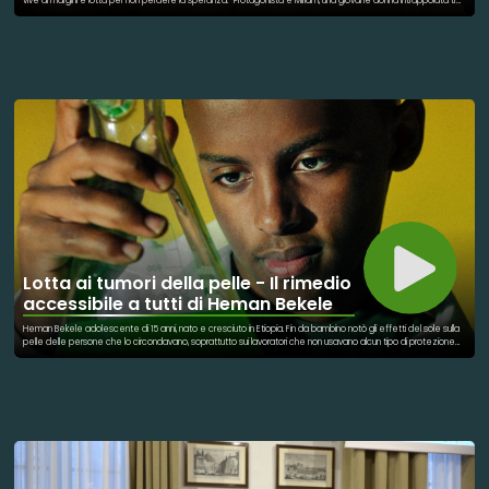
vive ai margini e lotta per non perdere la speranza. Protagonista è Miriam, una giovane donna intrappolata tra
dipendenze, piccoli crimini e il peso di un debito con il boss locale, Spadone. Attorno a lei si intrecciano le
storie di Riccardo, spacciatore enigmatico con cui stringe un legame tormentato, e di Ines, sua sorella, che
cerca stabilità nell’amore per Lidia, poliziotta divisa tra dovere e sentimenti. Roma non fa da semplice
scenario: i suoi cortili e le sue strade diventano un riflesso vivo di un’umanità ferita, in perenne bilico tra
sopravvivenza e riscatto. Il regista Davide Campagna sottolinea l’urgenza di raccontare queste vite senza
giudizi né verità preconfezionate, restituendo autenticità alle fragilità, ai sensi di colpa e ai desideri di fuga dei
giovani protagonisti. Realizzato grazie alla passione e al coraggio di un gruppo di ragazzi che hanno lavorato
davanti e dietro la macchina da presa, Nessun Domani è più di un film: è un atto di crescita condivisa e un grido
di speranza.
Lotta ai tumori della pelle - Il rimedio
accessibile a tutti di Heman Bekele
Heman Bekele adolescente di 15 anni, nato e cresciuto in Etiopia. Fin da bambino notò gli effetti del sole sulla
pelle delle persone che lo circondavano, soprattutto sui lavoratori che non usavano alcun tipo di protezione
solare. Heman e la su famiglia emigrarono negli Stati Uniti. Fu qui che iniziò ad imparare il potere delle reazioni
chimiche, ma soprattutto quali erano i danni che potevano provocare alla pelle. Durante i suoi studi venne a
conoscenza un farmaco già conosciuto per il trattamento di alcune forme di cancro epidermico, l’imiquimod.
Qui è entrata in gioco la voglia di sapere, voler conoscere in un ragazzo giovane: Heman si chiese se ci fosse
un modo per usare l'imiquimod per trattare gli stadi precoci del cancro e rendere al contempo il
medicinale più accessibile a persone di diverse classi socio-economiche. La soluzione offerta dal ragazzo di
15 anni, gli è valso il riconoscimento di “Kind of the year 2024” dalla rivista Time. (Video @time)