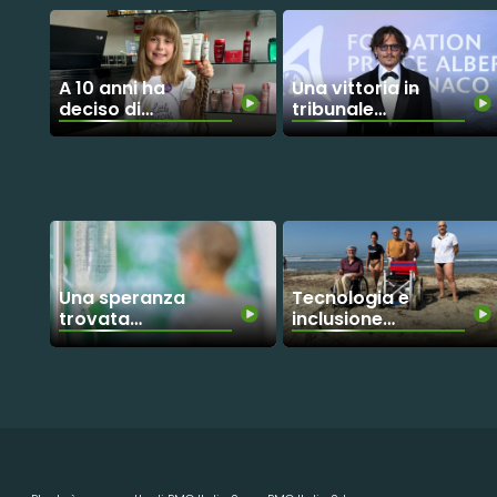
A 10 anni ha
Una vittoria in
deciso di
tribunale
regalare un
diventata un
sorriso ai
gesto di
bambini
solidarietà
malati di
cancro
Una speranza
Tecnologia e
trovata
inclusione
grazie alla
viaggiano
solidarietà
insieme