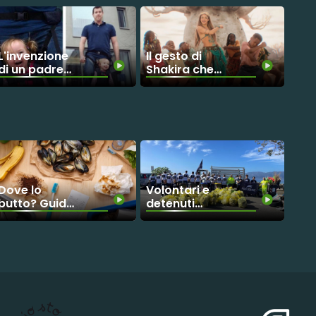
L'invenzione
Il gesto di
di un padre
Shakira che
per far
sta
camminare
emozionando
sua figlia
il mondo
Dove lo
Volontari e
butto? Guida
detenuti
ai rifiuti
insieme per
“ingannevoli”
ripulire l’Italia