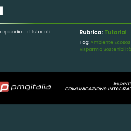
à
pisodio del tutorial il
Rubrica:
Tutorial
Tag:
Ambiente
Ecosost
Risparmio
Sostenibilit