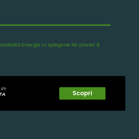
enibilità
Energia
Lo spiegone
No planet B
à
Scopri