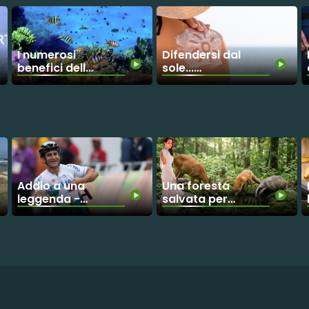
I numerosi
Difendersi dal
benefici delle
sole...
barriere
naturalmente!
coralline
Addio a una
Una foresta
leggenda -
salvata per
Alex Zanardi,
chi non ha
l’uomo che
voce
non ha mai
smesso di
ripartire