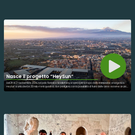
prospicienti l’area protetta, sono di natura botanica, zoologica, geologica, geomorfologica e anche
paesaggistica, annoverando uno o più ecosistemi la cui conservazione è fondamentale per la difesa della
biodiversità. Il sistema delle aree naturali protette siciliane è oggi di tutto rilievo in quanto a numero ed
estensione di aree tutelate, ricchezza e diversità del patrimonio naturale, pluralità di soggetti coinvolti. La
Legge Quadro nazionale sulle aree protette, le direttive comunitarie “Habitat” e “Uccelli” e una sempre
maggiore attenzione del legislatore - europeo, nazionale e regionale - alla salvaguardia delle risorse naturali,
hanno portato all’attuale quadro normativo ambientale, che in Sicilia disciplina nel suo complesso il sistema
delle aree protette regionali che occupa circa il 20 % del territorio regionale ed è costituito da 4 parchi
regionali, 1 parco nazionale, 75 riserve naturali regionali, 245 Siti Natura 2000, 7 aree marine protette, 93 geositi
all'interno delle riserve naturali, nate per motivi geologici. Dalla varietà propria del paesaggio siciliano - che
annovera una grande quantità di ambienti naturalisticamente e paesaggisticamente rilevanti, specie se
rapportata alla relativamente piccola superficie dell’Isola - discende la notevole diversità che connota
l’insieme delle aree protette siciliane: ambienti, dunque, che rendono pienamente sia la straordinaria
biodiversità, sia la complessità e, talvolta, l’unicità del sistema biotico dell’Isola.
Nasce il progetto “HeySun”
Dal 25 al 27 Settembre 2024, nel polo fieristico SicialiaFiera, si terrà il primo Expo della transizione energetica.
HeySun' si articolerà in 30 mila metri quadrati, due padiglioni, con la possibilità di fruire delle aree esterne ar circa
80 mila metri quadrati con espositori provenienti da tutto il mondo. Ci sarà un cartellone ricco di iniziative
culturali, formative e informative legate al mondo della sostenibilità e della transizione energetica,
coinvolgendo le scuole perché i giovani rappresentano il futuro e gli studenti avranno la possibilità di vivere
momenti per apprendere 'divertendosi' le buone prassi della sostenibilità applicate nel quotidiano. L'Exhibition
Meeting Hub, a Misterbianco, sarà il luogo dove dare nuova energia al futuro, una sorta di aggregatore di
tecnologie e conoscenze, dove si incontreranno i principali stakeholder del settore. Una vetrina importante
dove scoprire le più innovative soluzioni dal mondo dell'energia sostenibile.