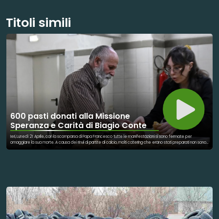
Titoli simili
600 pasti donati alla Missione
Speranza e Carità di Biagio Conte
Ieri, Lunedì 21 Aprile, con la scomparsa di Papa Francesco tutte le manifestazioni si sono fermate per
omaggiare la sua morte. A causa dei rinvii di partite di calcio, molti catering che erano stati preparati non sono
stati consumati. Il Palermo calcio si è reso protagonista con un bel gesto di solidarietà: donare l’intero catering
della partita alla Missione Speranza e Carità di Biagio Conte. Un dono che è servito per omaggiare la
scomparsa del Santo Padre, essendo il luogo che aveva scelto in occasione della sua ultima visita a Palermo.