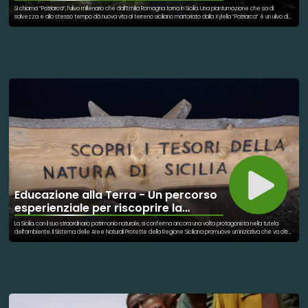
Si chiama “Patriarca”, l’ulivo millenario che dall’Emilia Romagna torna in Sicilia. Una piantumazione che sa di
salvezza e allo stesso tempo dà nuova vita al terreno siciliano martoriato dalla Xylella “Patriarca” è un ulivo di
oltre 3000 anni che è poneva le sue radici nel terreno dell’Emilia Romagna, con temperature che rischiavano di
mettere a rischio la sua sopravvivenza. Per tutelarlo e dargli nuova vita è stato trasferito e piantumato nel sud
Italia, in Sicilia. Una nuova vita per l’ulivo che sarà importante anche per la rinascita della terra del paese di
Gravina, martoriata dal batterio chiamato Xylella. L’ulivo si trova negli spazi del futuro museo degli oli, il “Raguso
Lab Experience”. La piantumazione rientra nel progetto del museo, improntato all'immersività e al
coinvolgimento dei cinque sensi, con la presenza di tutte le 539 varietà di olio/olive che crescono in Italia.
Progetto che vede anche il coinvolgimento dei giovani per far conoscere l’importanza che hanno le piante
nell’ecosistema. Il coinvolgimento prevede attività di gioco per i più piccoli e percorsi esperienziali per gli
adulti, con laboratori, realtà virtuale e ampi spazi in cui immergersi alla scoperta delle caratteristiche uniche
degli oli.
Educazione alla Terra - Un percorso
esperienziale per riscoprire la
natura
La Sicilia, con il suo straordinario patrimonio naturale, si conferma ancora una volta protagonista nella tutela
dell’ambiente. Il Sistema delle Aree Naturali Protette della Regione Siciliana promuove un’iniziativa che va oltre
la semplice conservazione: l’Educazione alla Terra, un approccio esperienziale pensato per avvicinare le
persone alla biodiversità e rafforzare la consapevolezza ambientale. A raccontarcelo è Francesco
Picciotto, dirigente del Servizio 3 - Aree Naturali Protette, che sottolinea come questa metodologia punti alla
riscoperta di un rapporto autentico con la natura. In un’epoca in cui la crisi climatica e la perdita di ecosistemi
sono sempre più urgenti, iniziative come questa offrono strumenti concreti per costruire un futuro più
sostenibile. Riconnettersi con la natura significa imparare a rispettarla, valorizzarla e proteggerla, per sé e per
le generazioni future.