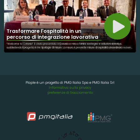
Trasformare l'ospitalità in un
percorso di integrazione lavorativa
“Welcome to Catania” è stato presentato a Catania e mira a fornire sostegno e soluzioni abitative,
suddividendo il progetto in tre tipologie di misure. La misura A prevede misure di ospitalità straordinaria esterna.
La misura B prevede approcci innovativi all’accoglienza in famiglia. Mentre, la misura C riguarda la coabitazione
sociale all’interno di strutture di co-Housing. Con Welcome to Catania si tende a valorizza le risorse della
comunità e a promuove una rete di supporto per coloro che sono in difficoltà.
Plaple è un progetto di PMG Italia Spa e PMG Italia Srl
Informativa sulla privacy
preferenze di tracciamento