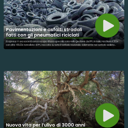
Pavimentazioni e asfalti stradali
fatti con gli pneumatici riciclati
Ecopneus è una società senza scopo di lucro specializzata nella gestione dei PFU in Italia. Ha chiuso il 2024
con oltre 168.034 tonnellate di PFU raccolte su tutto il territorio nazionale. Solamente nel territorio siciliano
Ecopneus ha raccolto e avviato al riciclo ben 13.267 tonnellate di Pneumatici Fuori Uso, contribuendo in maniera
significativa alla sostenibilità ambientale della regione. La raccolta capillare ha visto soddisfare più di 45.000
richieste di prelievo presso gli oltre 18.500 punti di rigenerazione serviti in tutta Italia. Questo impegno si traduce
in un impatto ambientale concreto: il riciclo dei PFU permette di risparmiare risorse naturali, ridurre le emissioni di
CO2 e promuovere l’uso di materiali riciclati in settori come pavimentazioni sportive, asfalti e isolanti. Il sistema
di riciclo dei PFU gestito da Ecopneus rappresenta un modello di economia circolare avanzato, in grado di
ridurre il consumo di risorse naturali, abbattere le emissioni di gas serra e incentivare lo sviluppo di filiere
industriali sostenibili. I materiali ottenuti dal riciclo trovano impiego in molteplici applicazioni, dalle pavimentazioni
sportive ad alte prestazioni agli asfalti silenziosi e durevoli, dagli isolanti per l’edilizia agli arredi urbani, fino al
recupero energetico. La gomma riciclata dai PFU è una risorsa di grande valore, sempre più richiesta a livello
globale per la sua versatilità e sostenibilità. Ecopneus investe costantemente in ricerca e sviluppo,
esplorando nuove applicazioni come il riciclo chimico e soluzioni innovative per l’industria, con l’obiettivo di
sostenere ulteriormente il mercato della gomma riciclata.
Nuova vita per l’ulivo di 3000 anni