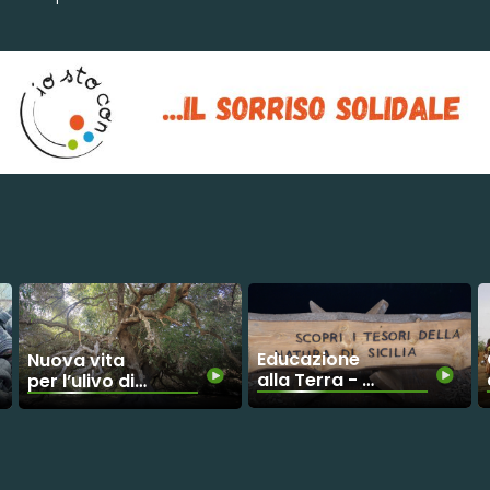
Educazione
Nuova vita
alla Terra - Un
per l’ulivo di
percorso
3000 anni
esperienziale
per riscoprire
la natura