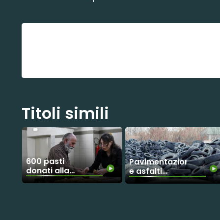
Titoli simili
600 pasti
Pavimentazioni
donati alla
e asfalti
Missione
stradali fatti
Speranza e
con gli
Carità di
pneumatici
Biagio Conte
riciclati