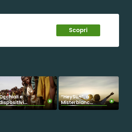
Scopri
Occhiali e
“HeySun”, a
dispositivi
Misterbianco
elettronici, a
il grande
Messina parte
evento
la raccolta
fieristico del
per aiutare la
Mediterraneo
popolazione
dedicato alle