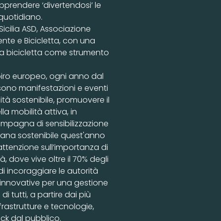
pprendere ‘divertendosi’ le
 quotidiano.
Sicilia ASD, Associazione
nte e Bicicletta, con una
 la bicicletta come strumento
spiro europeo, ogni anno dal
i sono manifestazioni e eventi
tà sostenibile, promuovere il
mobilità attiva, in
campagna di sensibilizzazione
bana sostenibile quest'anno
attenzione sull’importanza di
à, dove vive oltre il 70% degli
i incoraggiare le autorità
e innovative per una gestione
 tutti, a partire dai più
frastrutture e tecnologie,
ack dal pubblico.