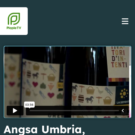
Angsa Umbria,