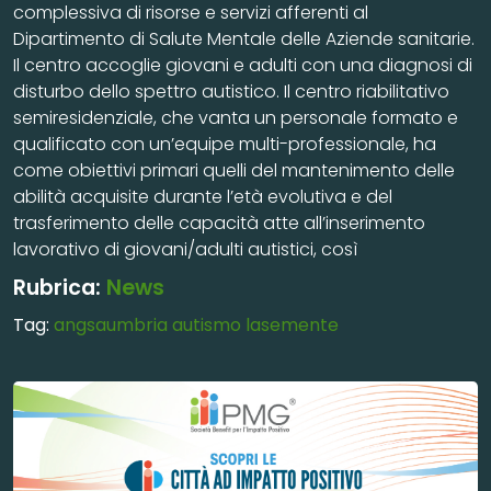
complessiva di risorse e servizi afferenti al
Dipartimento di Salute Mentale delle Aziende sanitarie.
Il centro accoglie giovani e adulti con una diagnosi di
disturbo dello spettro autistico. Il centro riabilitativo
semiresidenziale, che vanta un personale formato e
qualificato con un’equipe multi-professionale, ha
come obiettivi primari quelli del mantenimento delle
abilità acquisite durante l’età evolutiva e del
trasferimento delle capacità atte all’inserimento
lavorativo di giovani/adulti autistici, così
Rubrica:
News
Tag:
angsaumbria
autismo
lasemente