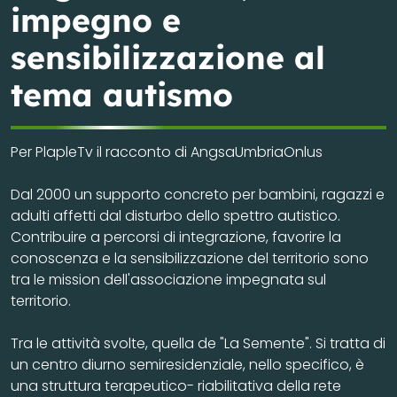
impegno e
sensibilizzazione al
tema autismo
Per PlapleTv il racconto di AngsaUmbriaOnlus
Dal 2000 un supporto concreto per bambini, ragazzi e
adulti affetti dal disturbo dello spettro autistico.
Contribuire a percorsi di integrazione, favorire la
conoscenza e la sensibilizzazione del territorio sono
tra le mission dell'associazione impegnata sul
territorio.
Tra le attività svolte, quella de "La Semente". Si tratta di
un centro diurno semiresidenziale, nello specifico, è
una struttura terapeutico- riabilitativa della rete