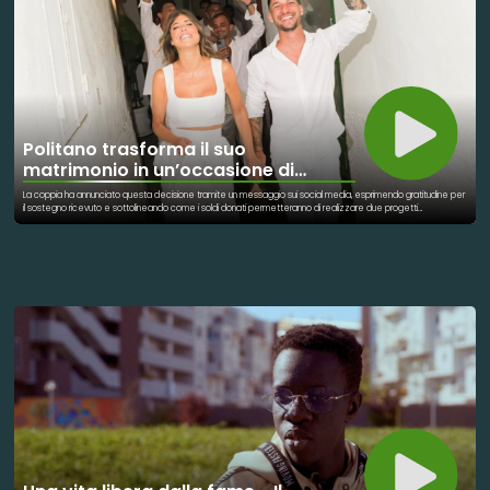
Politano trasforma il suo
matrimonio in un’occasione di
beneficenza
La coppia ha annunciato questa decisione tramite un messaggio sui social media, esprimendo gratitudine per
il sostegno ricevuto e sottolineando come i soldi donati permetteranno di realizzare due progetti
all'Ospedale Santobono di Napoli per aiutare i bambini ricoverati nella struttura. Più nel dettaglio, la coppia ha
dichiarato che il ricavato servirà per realizzare una una medicheria avanzata presso l'ospedale pediatrico e
rendere più umana e accogliente la sala d'attesa nel reparto grandi ustioni del Santobono.