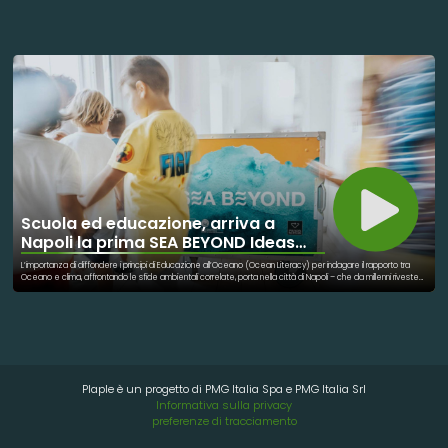
futuro più ecologico e inclusivo. Numerose sessioni e tematiche affrontate durante il Festival. Tra queste
troviamo: - Legalità e Sviluppo Territoriale: Approfondimenti sul diritto ambientale e il progresso sostenibile. -
Economia e Innovazione: Il ruolo dell'innovazione come impulso per la sostenibilità. - Salute e Ricerca
Scientifica: Discussioni sugli impatti ambientali sulla salute cardiaca e nuove terapie. - Sport e Sostenibilità:
L'importanza dello sport come modello inclusivo e strumento di rigenerazione sociale.
Scuola ed educazione, arriva a
Napoli la prima SEA BEYOND Ideas
Box
L’importanza di diffondere i principi di Educazione all’Oceano (Ocean Literacy) per indagare il rapporto tra
Oceano e clima, affrontando le sfide ambientali correlate, porta nella città di Napoli – che da millenni riveste
una centralità assoluta nel Mar Mediterraneo – la prima SEA BEYOND Ideas Box. La mediateca mobile
realizzata da Biblioteche Senza Frontiere e con il supporto di SEA BEYOND, con l’obiettivo di creare
consapevolezza sulla preservazione dell’Oceano e la sua sostenibilità. La SEA BEYOND Ideas Box è stata
affidata a FOQUS - Fondazione Quartieri Spagnoli, che la installerà nei suoi locali. L'Ideas Box, di oltre 100 metri
quadrati, è dotata di 15 tra tablet ed e-reader, 10 pc, 250 libri, giochi da tavola, videogames, visori, cuffie,
consolle, un modulo audiovisivo e centinaia di materiali formativi pensati per fare conoscere alle nuove
generazioni il mare, il suo stato di salute e l’importanza del prendersene cura.
Plaple è un progetto di PMG Italia Spa e PMG Italia Srl
Informativa sulla privacy
preferenze di tracciamento