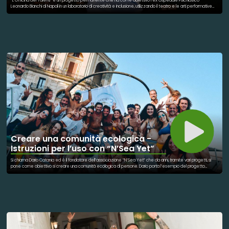
“L’Officina dei Talenti“ è un progetto permanente che ha come obiettivo l’ex Ospedale Psichiatrico
Leonardo Bianchi di Napoli in un laboratorio di creatività e inclusione, utilizzando il teatro e le arti performative
come strumenti di espressione e crescita personale. Il progetto mira a coinvolge una vasta comunità, come
gli operatori sanitari, i pazienti, i familiari, le scuole, i cittadini, e tutte le categorie di compagnie teatrali
amatoriali e artisti professionisti. Insieme, creano spazi di espressione condivisa e crescita personale,
rafforzando le reti territoriali e promuovendo il benessere collettivo. Proprio a riguardo degli artisti, è testimonial
dell’iniziativa il cantate Geolier, che ha presenziato all’inaugurazione ha donato alla struttura e ai ragazzi alcuni
strumenti musicali, mettendo a disposizione anche un insegnante professionista per guidarli nella formazione.
Creare una comunità ecologica -
Istruzioni per l’uso con “N’Sea Yet”
Si chiama Dario Catania ed è il fondatore dell’associazione “N’Sea Yet” che da anni, tramite vari progetti, si
pone come obiettivo si creare una comunità ecologica di persone. Dario porta l’esempio del progetto
“Prendi3”, nato da una sua esperienza quando viveva in Australia: una campagna che si occupa di educazione
ambientale pura che cerca di coinvolgere le persone tramite un ‘gioco’. Insieme al fondatore è stato
possibile scoprire nel dettaglio le caratteristiche che contraddistinguono questo progetto, mentre
Francesca Moleti (attuale presidente dell’associazione) ha raccontato quelli che sono i principi su cui si basa
l’associazione.