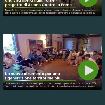
Una vita libera dalla fame - Il
progetto di Azione Contro la Fame
Azione Contro la Fame è un’organizzazione umanitaria internazionale impegnata a garantire a ogni persona il
diritto a una vita libera dalla fame. Specialisti da 46 anni, prevediamo fame e malnutrizione, ne curiamo gli
effetti e ne preveniamo le cause. Siamo in prima linea in 56 paesi del mondo per salvare la vita dei bambini
malnutriti e rafforzare la resilienza delle famiglie con cibo, acqua, salute e formazione. Guidiamo con
determinazione la lotta globale contro la fame, introducendo innovazioni che promuovono il progresso,
lavorando in collaborazione con le comunità locali e mobilitando persone e governi per realizzare un
cambiamento sostenibile. Ogni anno aiutiamo 21 milioni di persone. In Italia, fino a fine 2024, il programma ha
coinvolto 410 famiglie tra Milano e Napoli, offrendo un percorso integrato che comprende supporto alla spesa,
educazione nutrizionale, formazione e accompagnamento all’inserimento lavorativo. I risultati sono rilevanti: il
59% dei partecipanti ha trovato lavoro o ripreso la formazione e anche la qualità dell’alimentazione è
migliorata sensibilmente, con progressi evidenti su idratazione, varietà della dieta e riduzione del consumo di
zuccheri e cibi ultra-processati.
Un nuovo strumento per una
rigenerazione territoriale più
sostenibile
Le Aree Interne in Italia custodiscono un patrimonio unico, ma troppo spesso dimenticato. Sono oltre 4000 i
Comuni in Italia situati ad una significativa distanza dai principali centri di offerta di servizi essenziali, come
istruzione, salute e mobilità. Queste sono le cosiddette Aree Interne, definite dalla Strategia Nazionale per le
Aree Interne (SNAI) e rappresentano il 48,5% del totale delle municipalità del Bel Paese, contando circa 13
milioni di persone (dati Openpolis). Dal dopoguerra ad oggi, questi territori hanno subito un costante fenomeno
di marginalizzazione: diminuzione della popolazione residente, del livello di occupazione e dell'offerta di
servizi, in un circolo vizioso acuito anche dal susseguirsi di eventi calamitosi che hanno ulteriormente colpito
queste aree. Spopolamento, invecchiamento, mancanza di servizi: sono queste le sfide che affliggono