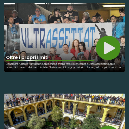
migliaia di Comuni italiani. Eppure, proprio da questi luoghi può rinascere una nuova idea di sviluppo Oggi, grazie
al lavoro della Federazione BCC Campania e Calabria e di NeXt Economia, con il sostegno di Fondosviluppo,
prende forma uno strumento concreto e innovativo per invertire la rotta: la Guida completa per Comunità
Coraggiose. La Guida nasce per accompagnare cittadini, imprese, amministrazioni e attori del Terzo Settore
in un percorso di rigenerazione territoriale che diventa partecipata, sostenibile e inclusiva. “Questo progetto
ricorda che le BCC sono banche di comunità e che investono non solo sul miglioramento delle condizioni
economiche ma anche sulla crescita della coesione sociale, sullo sviluppo e sulla promozione della
cooperazione, sulla crescita responsabile e sostenibile. Ogni territorio, se può contare su una BCC, è più forte
e resiliente” - Dichiara Nicola Paldino, Vicepresidente della Federazione delle Banche di Comunità di
Campania e Calabria. La pubblicazione nasce dall’esperienza diretta condotta nei Comuni di San Pietro al
Tanagro (SA) e Bisignano (CS), dove si è avviato un processo di rigenerazione che ha coinvolto cittadini,
imprese, enti del terzo settore e istituzioni, portando alla creazione di Mappe di Comunità, itinerari turistici
sostenibili e modelli di cooperazione locale. Tra i contenuti chiave della guida: * Le 5 dimensioni per costruire
una comunità resiliente: territorio, sostenibilità, impatto, cooperazione, digitale. * Gli strumenti per attivare
partecipazione e inclusione: Patto di Comunità, Community Canvas, Indici ESG, piattaforme digitali. * Le fasi di
sviluppo comunitario: dalla co-emersione alla co-valutazione e ri-progettazione. * Le metriche di impatto
Oltre i propri limiti
civile basate sui BES, SDGs e indicatori di benessere multidimensionale.
Si chiamano “Ultrassettat”: ultra, in quanto gruppo organizzato e riconosciuto di ultras. Assettat in quanto
rispecchia la loro condizione di disabilità. Gli ultras seduti è un gruppo storico che segue la propria squadra del
cuore, il Napoli, in ogni match casalingo. Questo è la parte bella del calcio, dove non esistono barriere di alcun
tipo per poter vedere la propria squadra dal vivo.