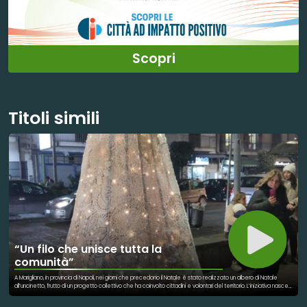
Scopri
Titoli simili
“Un filo che unisce tutta la
comunità”
A Marigliano, in provincia di Napoli, nei giorni che precedono il Natale è stato realizzato un albero di Natale
all’uncinetto, frutto di un progetto collettivo che ha coinvolto cittadini e volontari del territorio. L’iniziativa nasce
con l’obiettivo di valorizzare la partecipazione comunitaria e richiamare i temi della memoria, della
condivisione e della solidarietà. L’albero, composto da elementi realizzati manualmente, rappresenta il