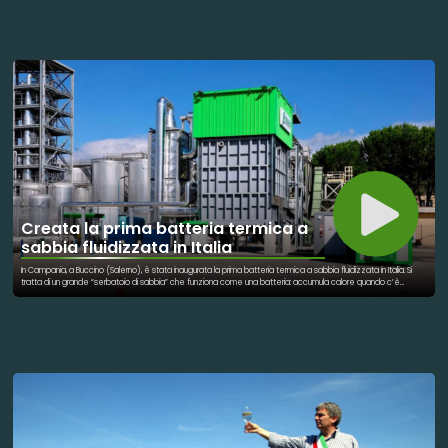
risultato di un lavoro condiviso che ha visto la collaborazione di persone di età ed esperienze diverse. Il
progetto si inserisce in un percorso di socialità e inclusione, volto a promuovere la cooperazione e il senso di
appartenenza alla comunità locale. L’iniziativa va oltre l’aspetto decorativo e assume un valore simbolico,
legato alla riscoperta delle tradizioni artigianali e alla capacità di creare occasioni di incontro e
partecipazione. Attraverso un’attività manuale semplice e accessibile, il progetto ha favorito il dialogo tra
generazioni e la condivisione di competenze. Esperienze simili sono presenti anche in altre città italiane,
dove l’utilizzo di tecniche artigianali viene spesso impiegato come strumento di aggregazione sociale e
valorizzazione del territorio. L’albero di Natale all’uncinetto realizzato a Marigliano si configura quindi come
un’iniziativa che unisce dimensione culturale e sociale, contribuendo a rafforzare i legami all’interno della
comunità durante il periodo natalizio. A promuovere l’iniziativa è stato il circolo PER Marigliano, su proposta di
Brigida La Marca, appassionata della nobile arte dell’uncinetto e che ha ideato il percorso artigianale, nato dal
desiderio di valorizzare il senso di appartenenza e di comunità.
Creata la prima batteria termica a
sabbia fluidizzata in Italia
In Campania, a Buccino (Salerno), è stata inaugurata la prima batteria termica a sabbia fluidizzata in Italia. Si
tratta di un grande “serbatoio di sabbia” che funziona come una batteria: accumula calore quando c’è
energia disponibile e lo restituisce quando serve, producendo vapore utile alle fabbriche senza usare gas o
petrolio. Questa sabbia speciale riesce a trattenere il calore per molte ore, un po’ come le pietre di una
stufa che restano calde a lungo anche dopo aver spento il fuoco. Grazie a questa tecnologia, un’azienda
può avere vapore verde 24 ore su 24, riducendo l’uso di combustibili fossili e quindi l’inquinamento. È un passo
concreto verso la transizione energetica, perché: * dimostra che si possono usare materiali semplici e
abbondanti (come la sabbia) per immagazzinare energia rinnovabile; * aiuta le industrie a diventare più
sostenibili senza rinunciare alla continuità di produzione; * contribuisce a ridurre emissioni di CO₂, in questo caso
più di 500 tonnellate l’anno. Il progetto mostra che la tecnologia per sostituire i combustibili fossili esiste già ed
è pronta per essere usata su larga scala.