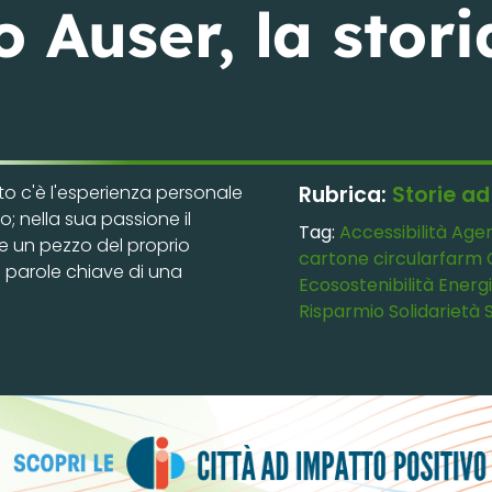
 Auser, la stori
nto c'è l'esperienza personale
Rubrica:
Storie a
o; nella sua passione il
Tag:
Accessibilità
Age
e un pezzo del proprio
cartone
circularfarm
le parole chiave di una
Ecosostenibilità
Energ
Risparmio
Solidarietà