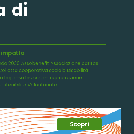
a di
d impatto
nda 2030
Assobenefit
Associazione
caritas
Colletta
cooperativa sociale
Disabilità
ia
Impresa
Inclusione
rigenerazione
Sostenibilità
Volontariato
Scopri