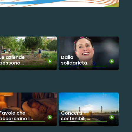
Le aziende
Dalla
possono
solidarietà
rigenerare il
alle Olimpiadi:
pianeta?
il percorso di
rinascita di
Francesca
Lollobrigida
Favole che
Concerti +
accorciano le
sostenibili,
distanze
parte da
Firenze una