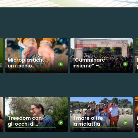
Microplastiche:
“Camminare
un rischio
insieme” –
invisibile
Parte il conto
alla rovescia
per Corri La
Vita 2026
Treedom con
Il mare oltre
gli occhi di
la malattia
Martina