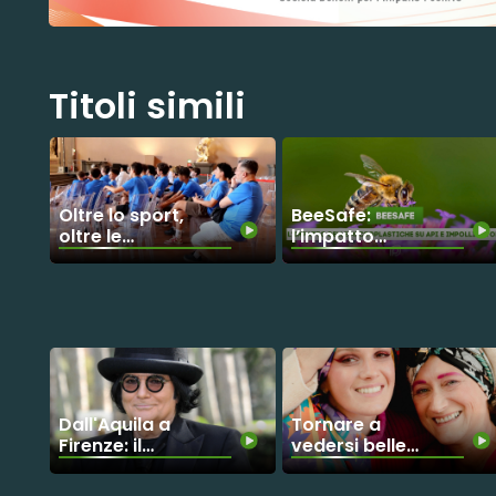
Titoli simili
Oltre lo sport,
BeeSafe:
oltre le
l’impatto
barriere:
delle
giovani atleti
microplastiche
sordi
su api e
inseguono il
impollinatori
sogno
paralimpico
Dall'Aquila a
Tornare a
Firenze: il
vedersi belle:
grande gesto
la rivoluzione
di Renato
gentile di