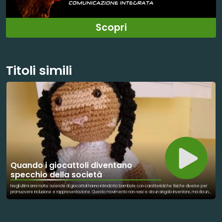
Scopri
Titoli simili
Quando i giocattoli diventano
specchio della società
Negli ultimi anni molte aziende di giocattoli hanno introdotto bambole con caratteristiche fisiche diverse per
promuovere inclusione e rappresentazione. Questo movimento non nasce da un singolo inventore, ma da una
tendenza globale verso una maggiore diversità nei prodotti per bambini. Brand internazionali hanno creato
bambole con differenti tonalità di pelle, disabilità, e condizioni come la vitiligine. L’obiettivo è permettere ai
bambini di riconoscersi nei giochi e sviluppare un’immagine positiva di sé. La vitiligine, in particolare, è diventata
simbolo di campagne contro lo stigma estetico. Anche organizzazioni e associazioni mediche sostengono
iniziative di sensibilizzazione su questa condizione. Il gioco viene così utilizzato come strumento educativo e