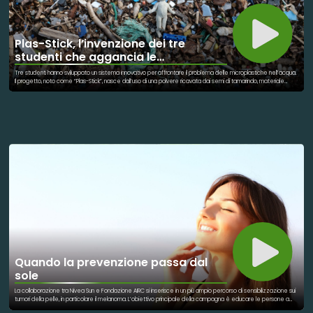
Plas-Stick, l’invenzione dei tre
studenti che aggancia le
microplastiche nell’acqua
Tre studenti hanno sviluppato un sistema innovativo per affrontare il problema delle microplastiche nell’acqua.
Il progetto, noto come “Plas-Stick”, nasce dall’uso di una polvere ricavata dai semi di tamarindo, materiale
naturale e biodegradabile.nQuesta sostanza ha la capacità di legarsi alle particelle di microplastica presenti
nei liquidi. Una volta aggregati, i frammenti diventano più grandi e quindi più facili da separare dall’acqua. Il
processo si basa su un principio simile alla coagulazione già usata in alcuni trattamenti idrici. Il vantaggio
principale è la semplicità del metodo e il basso costo di applicazione. Il sistema non richiede elettricità né
infrastrutture complesse per funzionare. Secondo quanto riportato dalle testate, l’invenzione è stata
sviluppata da giovani studenti in India. L’obiettivo è offrire una soluzione accessibile anche in contesti con
risorse limitate. Il progetto ha ottenuto riconoscimenti in ambito internazionale per il suo potenziale
ambientale. In particolare è stato valorizzato in contesti dedicati all’innovazione giovanile e alla sostenibilità.
La tecnologia non elimina le microplastiche, ma ne facilita la rimozione dall’acqua. Gli sviluppatori stanno
lavorando a possibili applicazioni su scala più ampia. Plas-Stick rappresenta un esempio di come idee
semplici possano contribuire a problemi ambientali globali.
Quando la prevenzione passa dal
sole
La collaborazione tra Nivea Sun e Fondazione AIRC si inserisce in un più ampio percorso di sensibilizzazione sui
tumori della pelle, in particolare il melanoma. L’obiettivo principale della campagna è educare le persone a
una corretta esposizione solare fin dall’infanzia, promuovendo l’uso quotidiano della protezione UV. L’iniziativa