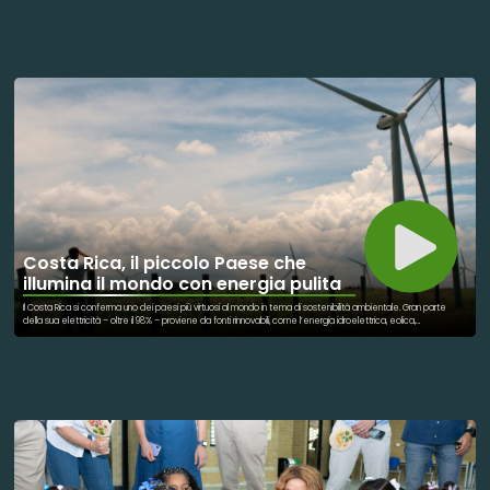
si basa sull’idea che la prevenzione sia lo strumento più efficace per ridurre l’incidenza delle patologie
cutanee. Attraverso attività informative e progetti sul territorio, il messaggio viene diffuso soprattutto tra
giovani e famiglie. Le spiagge, le scuole e gli eventi pubblici diventano luoghi centrali della comunicazione. Il
linguaggio utilizzato è semplice e immediato, proprio per raggiungere un pubblico ampio. La collaborazione tra
un brand cosmetico e una fondazione scientifica permette di unire divulgazione e ricerca. Il tema della
protezione solare è sempre più rilevante a causa dell’aumento dell’esposizione ai raggi UV. L’iniziativa si
inserisce anche in un contesto europeo di prevenzione sanitaria. L’idea centrale è rendere la protezione
della pelle un’abitudine quotidiana. Non si tratta solo di estetica, ma di salute pubblica. La campagna mira a
ridurre comportamenti rischiosi come l’esposizione prolungata senza protezione. La comunicazione insiste sul
concetto di responsabilità personale. Nel complesso, si tratta di un esempio concreto di collaborazione tra
settore privato e ricerca scientifica per il benessere collettivo.
Costa Rica, il piccolo Paese che
illumina il mondo con energia pulita
Il Costa Rica si conferma uno dei paesi più virtuosi al mondo in tema di sostenibilità ambientale. Gran parte
della sua elettricità – oltre il 98% – proviene da fonti rinnovabili, come l’energia idroelettrica, eolica,
geotermica e solare. Questo risultato straordinario dimostra come la transizione energetica possa diventare
realtà anche in un Paese in via di sviluppo. Pur non raggiungendo ancora il 100% rinnovabile per tutto l’anno, il
Costa Rica rappresenta un modello di equilibrio tra progresso e tutela ambientale. La sua politica energetica
punta a ridurre l’uso di combustibili fossili e a proteggere le risorse naturali che coprono oltre un quarto del
territorio nazionale. Investimenti pubblici, educazione ambientale e tecnologie pulite hanno trasformato il
Paese in un laboratorio verde a cielo aperto. Il successo costaricano ispira il mondo a credere in un futuro in cui
lo sviluppo economico possa convivere con il rispetto per la Terra. È una testimonianza concreta che la
sostenibilità non è un’utopia, ma una scelta possibile, praticabile e urgente per tutti.