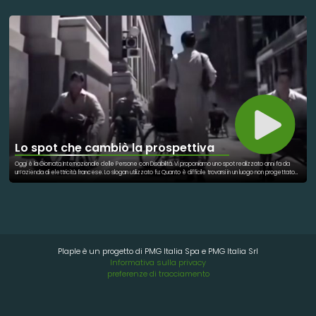
classe da un operatore didattico qualificato, adattando il livello di approfondimento e il linguaggio all'età degli
studenti. Il progetto è promossa da Zeta Farmaceutici e realizzata da Pleiadi, realtà nazionale che si
occupa di divulgazione scientifica con progetti rivolti ad adulti e bambini. Grazie al metodo Pleiadi i piccoli
partecipanti potranno "toccare con mano" e imparare che la salute passa anche dalla pelle, dalla sua
protezione e dall'igiene personale. Tra i più importanti alleati che i bambini impareranno a conoscere vi è
l'amido, ingrediente essenziale per creme e cosmetici che aiutano la pelle a rimanere idratata, integra e
quindi resistente agli attacchi dei batteri.
Lo spot che cambiò la prospettiva
Oggi è la Giornata Internazionale delle Persone con Disabilità. Vi proponiamo uno spot realizzato anni fa da
un’azienda di elettricità francese. Lo slogan utilizzato fu: Quanto è difficile trovarsi in un luogo non progettato
per te? Cosa ne pensi?
Plaple è un progetto di PMG Italia Spa e PMG Italia Srl
Informativa sulla privacy
preferenze di tracciamento