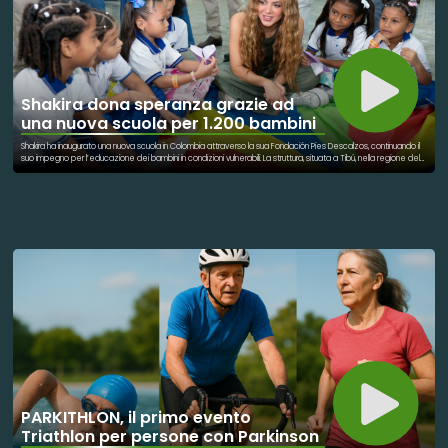
Shakira dona speranza grazie ad
una nuova scuola per 1.200 bambini
Shakira ha inaugurato una nuova scuola in Colombia attraverso la sua Fondación Pies Descalzos, continuando il
suo impegno per l’educazione dei bambini in condizioni vulnerabili. La struttura, situata a Tibú, nella regione del
Catatumbo, offrirà istruzione a circa 1.200 studenti, in una zona segnata da povertà e conflitti. Il progetto
nasce dalla collaborazione tra la fondazione di Shakira, autorità locali e partner internazionali. L’obiettivo è
garantire accesso gratuito all’educazione di qualità, spazi sicuri e opportunità di crescita per i bambini e le loro
famiglie. Grazie a questa iniziativa, i giovani del territorio potranno ricevere non solo istruzione, ma anche
alimentazione, supporto psicologico e programmi culturali. Shakira ha sottolineato che l’educazione è la via più
sicura per costruire pace, speranza e futuro per la Colombia. Con questa scuola, la cantante ribadisce il suo
impegno concreto per rompere il ciclo della povertà e promuovere l’uguaglianza di opportunità attraverso
l’apprendimento.
PARKITHLON, il primo evento
Triathlon per persone con Parkinson