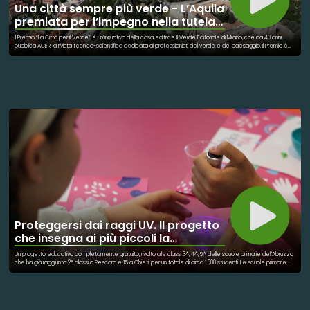
Una città sempre più verde - L’Aquila
premiata per l’impegno nella tutela
degli spazi verdi
Il Premio “La Città per il Verde” è un’iniziativa della casa editrice Il Verde Editoriale di Milano, che da 40 anni
pubblica ACER, la rivista tecnico-scientifica dedicata ai professionisti del verde e del paesaggio. Il Premio è
stato istituito nell’anno 2000 e in oltre vent’anni ha seguito la crescita del verde pubblico in Italia, rendendo
evidenti gli interventi di trasformazione delle città in cui gli spazi aperti di nuova realizzazione o le
trasformazioni urbanistiche dei quartieri industriali hanno reso migliore la qualità di vita delle città. In questa 25/a
edizione, che si terrà venerdì 21 febbraio 2025, L’Aquila riceverà il riconoscimento per la cura e la
valorizzazione del verde urbano: uno dei più importanti riconoscimenti italiani in questo settore.
Proteggersi dai raggi UV. Il progetto
che insegna ai più piccoli la
prevenzione
Un progetto educativo completamente gratuito, rivolto alle classi 3^, 4^, 5^ delle scuole primarie dell'Abruzzo
che ha già raggiunto 25 classi a Pescara e 15 a Chieti, per un totale di circa 1.000 studenti. Le scuole primarie
abruzzesi nel corso di quest'anno scolastico hanno l’opportunità di partecipare al progetto "Euphidra for Kids”.
Un’iniziativa che offre decine di laboratori interattivi e sperimentali, con focus sull'amido di riso e le sue
proprietà chimico-fisiche. Con un approccio pratico, metodo scientifico ed esperimenti dimostrativi gli
studenti approfondiscono la struttura della pelle, cosa sono i raggi UV e che impatto hanno sulla pelle, nonché
le giuste accortezze per evitare i danni della radiazione solare. L'esperienza viene condotta in presenza in