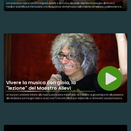
La Fondazione nasce nel 2014 a opera di LIMPE e ha come principale obiettivo il sostegno alla ricerca
medico-scientifica, la formazione e la divulgazione di informazioni sulla malattia di Parkinson, i parkinsonismi, le
distonie, le coree (inclusa la corea di Huntington), i tremori, le atassie, i restanti disturbi del movimento e le
demenze. L’evento Parkithlon, organizzato dalla Fondazione, vede la partecipazione di oltre 100 partecipanti
che si cimenteranno in varie discipline sportive, come il nuoto, ciclismo e corsa con un unico obiettivo:
raccogliere fondi per sostenere la ricerca scientifica e sensibilizzare le persone sulla questa malattia.
Vivere la musica con gioia, la
"lezione" del Maestro Allevi
Un tour per celebrare il ritorno alla musica, una lezione importante da impartire ai giovani rispetto alla passione,
alla dedizione per il sogno. Nasce un pò così "Concerto MM22 per Violoncello e Orchestra", una promessa a
sé stesso, un’opera partorita durante la degenza ospedaliera, costruita proprio a partire dalla parola
“mieloma”, intoppo lungo il percorso, scoglio importante da superare nella vita di uomo ed artista. Si reagisce
così, attraverso un racconto che è fragilità e forza insieme, personale, carico delle emozioni che hanno
accompagnato i mesi della sofferenza, del desiderio di tornare sul palco.