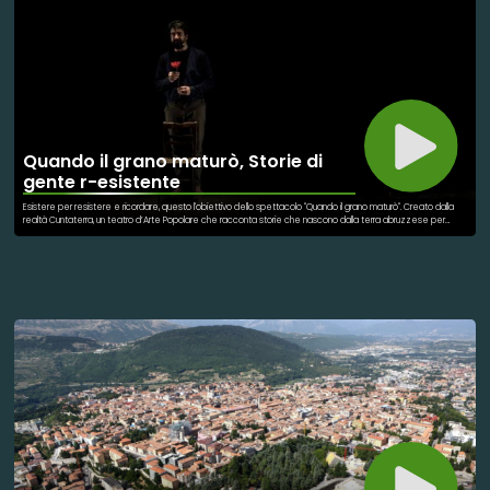
Quando il grano maturò, Storie di
gente r-esistente
Esistere per resistere e ricordare, questo l'obiettivo dello spettacolo "Quando il grano maturò". Creato dalla
realtà Cuntaterra, un teatro d’Arte Popolare che racconta storie che nascono dalla terra abruzzese per
incontrare il mondo, interpretato dall'attore Marcello Sacerdote, promosso, in questa occasione,
dall'Associazione Nazionale Forense, questo spettacolo è un carico di emozioni e di grande impatto. Negli
anni della guerra, si raccontano le storie della "brava gente" che ha contribuito alla liberazione dell'Italia
durante la guerra. Tante canzoni sono state scritte, tanti spettacoli inscenati e tanti film sono stati girati,
perchè? Perchè ricordare, perchè rivedere, perchè "rivivere" aiuta l'uomo a migliorare sé stesso, a cercare di
creare un mondo e un futuro migliore. Questo progetto viaggia in lungo e in largo per l'Italia, soprattutto nelle
scuole, perchè i giovani di oggi, adulti e decisori del domani, possano sempre ricordare e scegliere la strada
migliore. Una spinta e una grinta che celebra anche la memoria dell'Avvocato Rolando Roffi, che ha sempre
ricordato il giorno della liberazione attraverso il sapore del cioccolato, per la prima volta assaggiato.