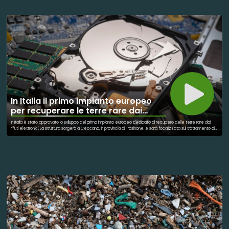
sociale. In molti casi, queste linee di prodotti sono nate dopo richieste delle famiglie e delle comunità. La
rappresentazione inclusiva aiuta a ridurre pregiudizi fin dall’infanzia. Non si tratta solo di estetica, ma di cultura e
accettazione. Le scuole e i contesti educativi stanno integrando questi temi nelle attività formative. Il
mercato dei giocattoli sta quindi evolvendo verso una maggiore responsabilità sociale. L’inclusione diventa
parte del linguaggio quotidiano dei bambini. È un cambiamento graduale ma significativo. Il valore educativo di
questi prodotti è ormai riconosciuto a livello internazionale.
In Italia il primo impianto europeo
per recuperare le terre rare dai
rifiuti elettronici
In Italia è stato approvato lo sviluppo del primo impianto europeo dedicato al recupero delle terre rare dai
rifiuti elettronici. La struttura sorgerà a Ceccano, in provincia di Frosinone, e sarà focalizzata sul trattamento di
componenti tecnologici dismessi. Al centro del progetto ci sono i magneti permanenti contenuti in hard disk,
motori elettrici e apparecchiature industriali. Questi elementi contengono terre rare fondamentali come
neodimio, disprosio e praseodimio. Il progetto nasce dalla necessità di ridurre la dipendenza europea dalle
importazioni di materie prime critiche. L’obiettivo è trasformare i rifiuti elettronici in una risorsa utile per l’industria.
Il processo prevede la separazione dei magneti dai dispositivi e il loro successivo trattamento chimico.
Attraverso tecniche avanzate sarà possibile estrarre i materiali strategici contenuti nei componenti. Le terre
rare recuperate potranno essere reimmesse nei cicli produttivi europei. L’impianto rappresenta un esempio
concreto di economia circolare applicata all’elettronica. La struttura è pensata per trattare grandi volumi di
rifiuti tecnologici ogni anno. Il progetto coinvolge competenze industriali e scientifiche specializzate nei
materiali avanzati. Si inserisce nelle strategie europee per la transizione energetica e digitale. Ridurre gli
sprechi e recuperare risorse diventa un obiettivo centrale del nuovo modello produttivo. L’impianto, così,
segna un passo importante verso un’industria più sostenibile e autonoma.