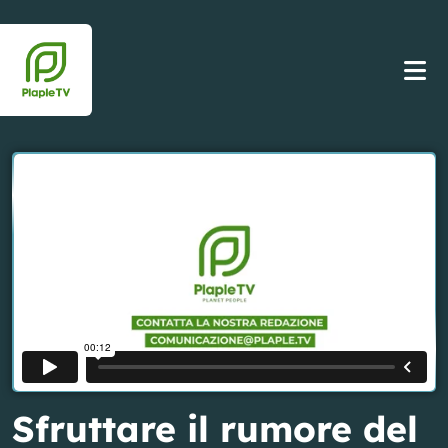
Sfruttare il rumore del