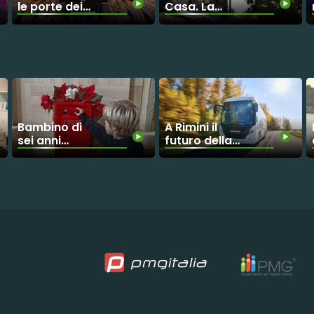
le porte dei
Casa. La
teatri ai
Rivoluzione
detenuti
Sostenibile di
RiceHouse
Bambino di
A Rimini il
sei anni
futuro della
chiede una
mobilità
protesi a
sostenibile
Babbo Natale,
con la 11ª
l'ospedale lo
edizione di
esaudirà
“IBE -
Intermobility
and Bus Expo”