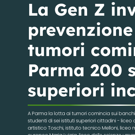
La Gen Z in
prevenzione 
tumori comin
Parma 200 st
superiori in
A Parma la lotta ai tumori comincia sui banch
studenti di sei istituti superiori cittadini - lic
artistico Toschi, istituto tecnico Melloni, liceo 