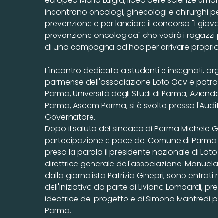
europeo Maria Luigia, liceo delle scienze um
incontrano oncologi, ginecologi e chirurghi p
prevenzione e per lanciare il concorso "I giova
prevenzione oncologica" che vedrà i ragazzi 
di una campagna ad hoc per arrivare proprio 
L'incontro dedicato a studenti e insegnati, o
parmense dell'associazione Loto Odv e patr
Parma, Università degli Studi di Parma, Aziend
Parma, Ascom Parma, si è svolto presso l'Audi
Governatore.
Dopo il saluto del sindaco di Parma Michele G
partecipazione e pace del Comune di Parma
preso la parola il presidente nazionale di Lot
direttrice generale dell'associazione, Manuela 
dalla giornalista Patrizia Ginepri, sono entrat
dell'iniziativa da parte di Liviana Lombardi, pr
ideatrice del progetto e di Simona Manfredi p
Parma.