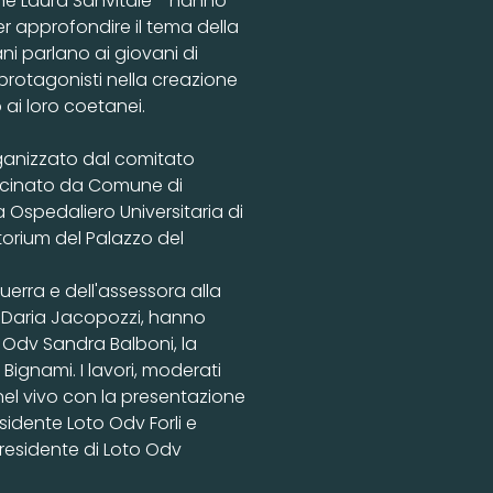
ane Laura Sanvitale - hanno
er approfondire il tema della
ni parlano ai giovani di
protagonisti nella creazione
ai loro coetanei.
rganizzato dal comitato
ocinato da Comune di
a Ospedaliero Universitaria di
torium del Palazzo del
uerra e dell'assessora alla
 Daria Jacopozzi, hanno
o Odv Sandra Balboni, la
Bignami. I lavori, moderati
i nel vivo con la presentazione
esidente Loto Odv Forli e
residente di Loto Odv