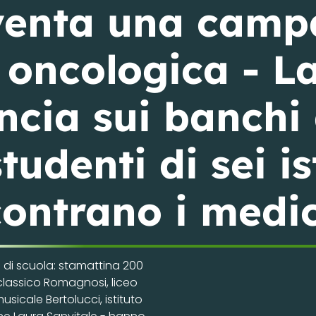
venta una camp
oncologica - La
cia sui banchi 
udenti di sei ist
contrano i medic
i di scuola: stamattina 200
eo classico Romagnosi, liceo
musicale Bertolucci, istituto