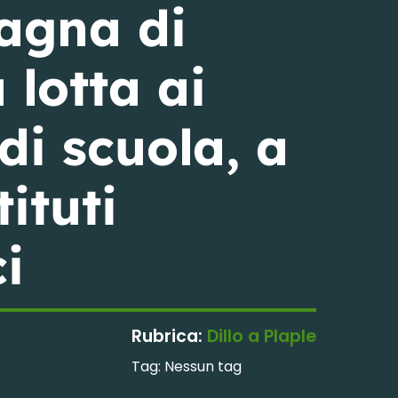
agna di
 lotta ai
di scuola, a
ituti
i
Rubrica:
Dillo a Plaple
Tag:
Nessun tag