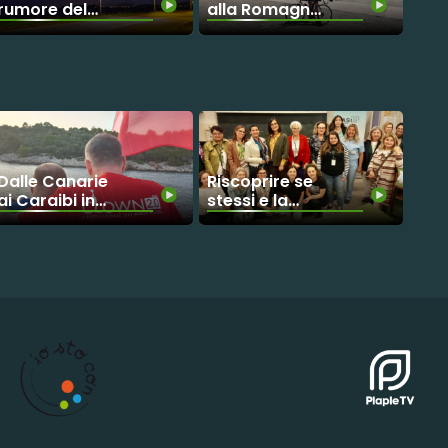
rumore del
alla Romagna
traffico per
in bici per la
ridurre i
ricerca
consumi
scientifica
energetici dei
lampioni
Dalle Canarie
Riscoprire se
ai Caraibi in
stessi e la
barca a vela
propria
per sostenere
immagine!
il volontariato
AssoStyle
negli ospedali
Image a
sostegno di
chi deve
affrontare
cure
oncologiche