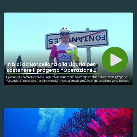
incoraggiando la partecipazione attiva della comunità per rendere più sicuri gli spazi urbani. Oltre alla
sicurezza, il progetto promuove la consapevolezza civica e la responsabilità condivisa nella tutela della
collettività.
In bici da Barcellona alla Liguria per
sostenere il progetto “Operazione
Mato Grosso”
È proprio dai suoi canali social che Guglielmo de Carlo ha annunciato questa sfida per sostenere il progetto
“Operazione Mato Grosso”. “Mi chiamo Guglielmo (@guglielmodecarlo), ho 24 anni, sono ligure come il pesto,
pochi giorni fa ho finito il mio master a Barcellona e a settembre ne inizierò un secondo in Svizzera. Ma nel
frattempo? Nel frattempo pedalo! Ho deciso di non comprare un biglietto aereo per tornare in Italia, ma di
pedalare i 1100+km che mi separano dalla mia amata Liguria. La fregatura è che io su una bici da strada non ci
sono mai salito, che peso 100kg e che ho più il fisico di un lanciatore del peso che quello di un ciclista.
Perché? Per questa domanda non ho una chiara risposta, ma il punto è che voglio vivere in un mondo in cui i
viaggi non corrispondono a destinazioni, ma piuttosto a tutto ciò che ci sta in mezzo, a salite, discese, albe,
tramonti, chiacchierate inaspettate e strette di mani che non si stringeranno di nuovo. In questo viaggio in
solitaria non sarò da solo. Sarò con tutte le persone che mi hanno supportato, gli amici che mi hanno
rassicurato, i conoscenti-ciclisti che mi hanno suggerito e, soprattutto, con Luigi Persegona, grande
appassionato di giovani e di ciclismo che con l’impresa Tre Colli ha reso questa avventura possibile. Quindi in
occasione di questa avventura voglio aiutare persone che di salite, discese e strette di mano hanno fatto la
propria vocazione. L’Operazione Mato Grosso è un movimento di volontariato che coinvolge i giovani anche
del mio territorio per aiutare i più poveri, sia con attività in Italia che con missioni in America Latina
concentrandosi in particolare sull’offrire un’istruzione ai bambini ed i ragazzi che non possono accedervi. Io al
Mato Grosso sono personalmente affezionato per via della mia sorellina Iaia, che grazie a Serena e Daniele