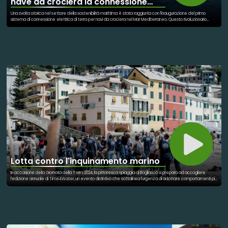
nave da crociera la connessione
zero gas serra
Una svolta storica nel settore della sostenibilità marittima è stata raggiunta con l'inaugurazione del primo
sistema di connessione elettrica di terra per navi da crociera nel Mar Mediterraneo. Questo rivoluzionario
sistema è stato attivato a bordo della MSC World Europa nel porto della Valletta, segnando un passo decisivo
verso un futuro più verde per il trasporto marittimo. Grazie a questa innovazione, MSC World Europa è ora in
grado di spegnere i motori e utilizzare l'energia elettrica fornita direttamente dal porto, eliminando
completamente le emissioni di gas serra durante la sosta. Questo non solo riduce l'impatto ambientale, ma
migliora anche la qualità dell'aria nelle aree portuali, proteggendo la salute delle comunità locali. Il sistema,
noto anche come "cold ironing" o "shore-to-ship power" (SSP), consente di fornire energia elettrica da terra
alla nave ormeggiata, mentre i suoi motori principali e ausiliari sono spenti. In questo modo, le attrezzature di
emergenza, refrigerazione, riscaldamento, illuminazione e altre apparecchiature continuano a ricevere
energia elettrica durante le operazioni di carico e scarico, riducendo le emissioni nocive derivanti dai
generatori diesel ausiliari che funzionano con olio combustibile pesante. Fino alla fine della stagione estiva,
MSC World Europa si collegherà ogni mercoledì alla rete elettrica del porto di Malta, una tappa fissa del suo
itinerario settimanale che accompagna gli ospiti alla scoperta di luoghi suggestivi tra Malta, Spagna, Francia e
Italia. Questa iniziativa si inserisce nel più ampio piano di MSC Crociere per raggiungere zero emissioni nette di
gas serra entro il 2050.
Lotta contro l'inquinamento marino
In occasione della Giornata della Terra 2024, la pittoresca spiaggia di Bogliasco si prepara ad accogliere
l'edizione annuale di Time4Water, un evento distintivo che sottolinea l'urgenza di adottare comportamenti più
sostenibili verso il nostro pianeta. L'appuntamento è fissato per domenica 21 aprile, dalle ore 9.30, sulla spiaggia
libera di Bogliasco: un luogo che per la sua bellezza naturale richiama all'importanza della sua tutela.
Un'edizione all'Insegna della Crescita e della Sensibilizzazione. Dopo il notevole successo delle edizioni
precedenti, caratterizzate da un'ampia partecipazione di volontari da ogni angolo della regione, il comune di
Bogliasco, Netafim Italia e ASD Bogliasco 1951, sono orgogliosi di riproporre questa iniziativa. L'obiettivo è duplice:
da un lato, riaffermare l'impegno della comunità nella lotta contro l'inquinamento marino e, dall'altro, educare
soprattutto le nuove generazioni sull'importanza vitale della conservazione delle risorse idriche. Un
appuntamento con l'Arte e la Sostenibilità Time4Water 2024 si colloca perfettamente nell'ambito degli