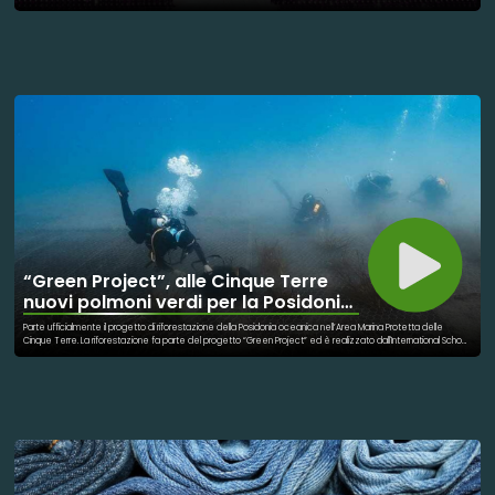
Non avere paura di mostrarle è probabilmente uno dei messaggi speciali del Festival, aspetti significativi che
vanno oltre la musica, oltre le canzoni, fino ad incontrandole come nel caso di Simone Cristicchi capace di
arrivare dritto al cuore nel concetto di "cura", dell'essere vicini all'altro. Non dimenticheremo Bianca Balti, il suo
inno alla vita, eloquente nell'immagine, nel sorriso che supera ogni ostacolo. Non dimenticheremo Fedez, il suo
focus sul disagio, l'esclusione, un grido di aiuto. Cominciare a parlare, aprirsi agli altri nelle fragilità che
interessano la mente è sicuramente una delle sfide del nuovo millennio. E poi come dimenticare i ragazzi del
teatro patologico, in scena con tutta la voglia di prendersi il palco, accendendo i riflettori sulle possibilità, sulle
capacità del singolo che si traducono nella performance di gruppo. Standing ovation, a Plaple piace.
“Green Project”, alle Cinque Terre
nuovi polmoni verdi per la Posidonia
Oceanica
Parte ufficialmente il progetto di riforestazione della Posidonia oceanica nell’Area Marina Protetta delle
Cinque Terre. La riforestazione fa parte del progetto “Green Project” ed è realizzato dall'International School
for Scientific Diving in collaborazione con il Dipartimento di Scienze della Terra, dell'Ambiente e della Vita
dell'Università di Genova e con il sostegno di Fondazione Deutsche Bank Italia, mira a ripristinare uno degli
ecosistemi marini più preziosi del Mar Mediterraneo. ll progetto, che si sviluppa nell’arco di tre anni, nasce
dall’idea di utilizzare materiali e replicare metodi già impiegati con successo nell’ambiente terrestre, nel
settore dell’ingegneria naturalistica. L’impianto prevede il posizionamento di geocompositi biodegradabili
(biostuoie) costituiti da reti in fibra di cocco su una superficie totale di 100 m2 al fine di ripristinare porzioni del
posidonieto esistente. Sulle reti verranno ancorate manualmente da personale qualificato (biologi ISSD e
DISTAV) circa 2.000 talee di Posidonia reperite tra quelle già scalzate a causa delle mareggiate o degli
ancoraggi. Altro tassello importante sarà la fase di monitoraggio che avrà una durata di almeno due anni al fine
di verificare il successo dell’intervento in termini di attecchimento e sopravvivenza delle piante.