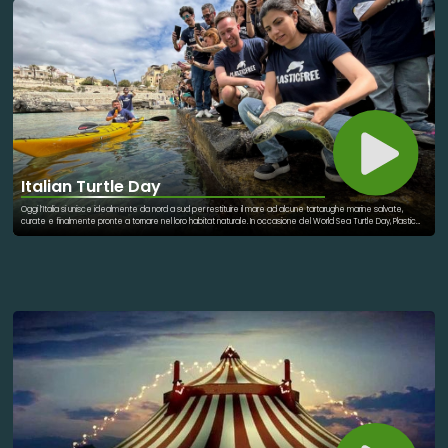
Italian Turtle Day
Oggi l’Italia si unisce idealmente da nord a sud per restituire il mare ad alcune tartarughe marine salvate,
curate e finalmente pronte a tornare nel loro habitat naturale. In occasione del World Sea Turtle Day, Plastic
Free Onlus promuove l’Italian Turtle Day, un’iniziativa diffusa che coinvolge contemporaneamente sei località
italiane: Genova, Viareggio, Pescara, Castro Marina, Stintino e Lampedusa. Si tratta di una giornata dal forte
valore simbolico e ambientale che conferma l’impegno di Plastic Free Onlus non solo nella lotta
all’inquinamento da plastica, ma anche nella tutela concreta della biodiversità marina. L’organizzazione, attiva
dal 2019 su tutto il territorio nazionale, ha già contribuito al salvataggio di oltre 300 tartarughe marine e
accompagnato alla nascita di quasi 11mila piccoli esemplari lungo le coste italiane, grazie alla collaborazione
con centri di recupero, biologi, veterinari, volontari, istituzioni e realtà locali. Protagonisti dell’iniziativa sono alcuni
esemplari di Caretta caretta, la specie di tartaruga marina più diffusa nel Mediterraneo e tra le più esposte
alle conseguenze delle attività umane: ingestione di plastica, catture accidentali nelle reti da pesca, traumi
causati da eliche, ami, lenze e rifiuti dispersi in mare. Ogni liberazione racconta una storia diversa di recupero
e rinascita, ma tutte portano lo stesso messaggio: proteggere il mare significa proteggere la vita. Certo. Se
la notizia esce il giorno stesso dell'iniziativa, conviene usare il presente e rendere il testo più "in corso",
eliminando gli orari precisi. A Genova, il rilascio avviene al largo della città a bordo di un’imbarcazione messa a
disposizione dalla Capitaneria di Porto. Sul molo sottostante l’Acquario di Genova si tiene un momento
divulgativo durante il quale biologi e veterinari raccontano al pubblico la storia di Lorena, l’esemplare che viene
liberato, e l’attività del Centro di Recupero che da oltre trent’anni si occupa della cura delle tartarughe
marine. Al termine dell’incontro, Lorena torna in mare. In Toscana, l’appuntamento è a Viareggio, in Piazza
Palombari dell’Artiglio, dove si svolge un incontro di sensibilizzazione curato da Mare Vivo Toscana e dallo staff