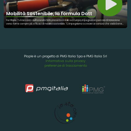
Mobilità Sostenibile, la formula Dott
Per Plaple Tv il racconto dell'azienda Dott, presente in Italia ed Europa, impegnata in percorsi di transizione
verso forme sempre più efficaci di mobilità sostenibile. "Ci impegniamo a creare un servizio che vada bene
per tutti e ovunque. È l'idea di rendere la micromobilità accessibile a tutti a guidarci. Ecco perché Dott è
radicato nell'ecosistema locale. Abbiamo creato molte partnership in ogni città, per offrire corse locali a
prezzi accessibili per tutte le tasche e in ogni quartiere".
Plaple è un progetto di PMG Italia Spa e PMG Italia Srl
Informativa sulla privacy
preferenze di tracciamento