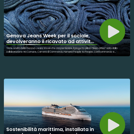
Genova Jeans Week per il sociale,
devolveranno il ricavato ad attività
eco-solidali
Tra le novità della Genova Jeans Week che sta per iniziare, il progetto pilota “Riuso attivo” nato dalla
collaborazione tra Comune, Camera di Commercio, Humana People to People, Confcommercio e
Confesercenti È un’iniziativa unica nel suo genere a Genova, cui hanno aderito finora 18 fra negozi della
Jeans Trail e jeanserie di tutta la città, che ha lo scopo di sensibilizzare i genovesi sulla necessità di ridurre lo
spreco e l’inquinamento collegato all’industria del jeans e più in generale del tessile, facendo rivivere i capi
usati e destinandoli a iniziative di utilità sociale. I genovesi che hanno in casa un capo che non usano più,
potranno consegnarlo durante la settimana dall’1 al 6 ottobre in uno dei 18 negozi aderenti, riconoscibili dal
bollo “Il jeans è per sempre – Io partecipo alla Genova Jeans week” e indicati di seguito. I capi verranno
raccolti da Humana Paople to People tramite appositi scatoloni, recuperati e rigenerati e rimessi in
commercio. I proventi di successive vendite, come nel caso di tutte le attività di Humana People to People,
saranno utilizzati per promuovere attività di utilità sociale e ambientale. Alla raccolta, come ad altri importanti
progetti della Jeans Week, partecipa l’associazionismo della rete territoriale costruita dal Comune con
l’iniziativa “Start Tappe” che mette in rete realtà impegnate all’attivazione di progetti inclusione sociale. Con
una piccola azione, il cittadino può contribuire a coprire la preziosa tappa dell’economia circolare costituita
dal “riuso”, su cui è impegnato il Comune di Genova, in particolare con il progetto CCity, Genova Città Circolare
nell’ambito dell’Action plan Genova 2050. “Riuso Attivo” è un’iniziativa pilota che verrà testata durante la prima
edizione della settimana del jeans per essere riproposta nelle prossime edizioni. Un grande gioco di squadra
lanciato da Comune , Camera di Commercio e Humana People to People nel segno della sostenibilità
ambientale, economica e sociale, che non sarebbe stato possibile senza la collaborazione attiva dei
partner Confcommercio e Confesercenti per la sensibilizzazione dei negozianti e la collaborazione
operativa.
Sostenibilità marittima, installata in