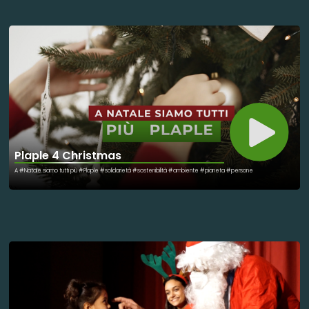
Plaple 4 Christmas
A #Natale siamo tutti più #Plaple #solidarietà #sostenibilità #ambiente #pianeta #persone