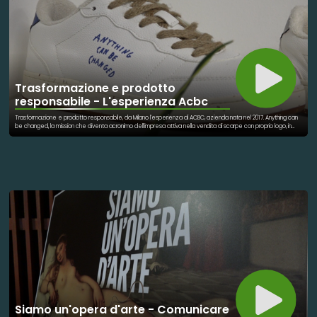
Trasformazione e prodotto
responsabile - L'esperienza Acbc
Trasformazione e prodotto responsabile, da Milano l'esperienza di ACBC, azienda nata nel 2017. Anything can
be changed, la mission che diventa acronimo dell'impresa attiva nella vendita di scarpe con proprio logo, in
supporto attraverso le conoscenze maturate nel contesto della moda dei grandi brand. Racconta del
progetto d'impresa Gio Giacobbe, Fondatore e CEO ACBC
Siamo un'opera d'arte - Comunicare