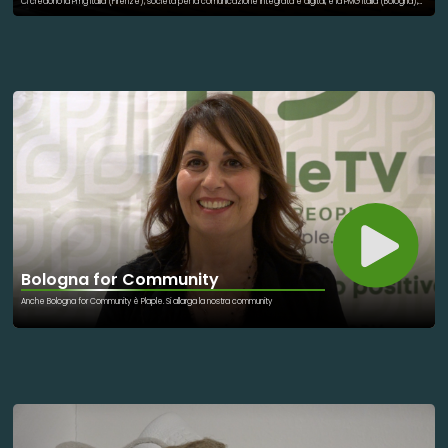
Ci credono la Pmg Italia (Firenze), società per la comunicazione integrata e digital, e la PMG Italia (Bologna),
società Benefit che sviluppa progetti di utilità sociale, unite come i pilastri Planet e People che reggono il
nuovo progetto Plaple. Due facce della stessa medaglia che immaginano un futuro sostenibile, inclusivo,
partecipato. La presentazione di PlapleTV, Planet e People, questa mattina presso Confindustria Emilia, Via S.
Domenico 4, Bologna. I principi dettati dalla Conferenza Onu sull’ambiente, dall’Agenda 2030, fissano la mission:
la creazione di una rete virtuosa fatta di persone, istituzioni, associazioni ed imprese che condividano obiettivi
e buone pratiche mirate allo sviluppo di una società green, più attenta ai bisogni delle persone e della “casa”
Terra. La cooperazione rappresenta l’obiettivo e la strategia vincente del progetto.
Bologna for Community
Anche Bologna for Community è Plaple. Si allarga la nostra community