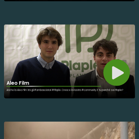
alle famiglie più bisognose, dare supporto agli ospedali psichiatrici o alle case di riposo, sono alcune della
attività che caratterizzano questi giorni di volontariato. Gioventù Missionaria è un’organizzazione
internazionale di giovani tra i 17 e i 28 anni impegnati nella Nuova Evangelizzazione della società. Organizza
missioni di evangelizzazione, umanitarie e mediche in Italia e all’estero.
Aleo Film
Anche la Aleo Film tra gli #ambasciatori #Plaple. Cresce la nostra #community. E tu perchè sei Plaple?