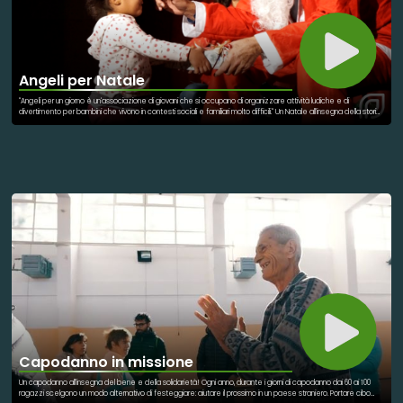
Angeli per Natale
"Angeli per un giorno è un'associazione di giovani che si occupano di organizzare attività ludiche e di
divertimento per bambini che vivono in contesti sociali e familiari molto difficili." Un Natale all'insegna della storia
di questi giovani impegnati nel sociale e che mettono a disposizione il loro tempo per qualcosa di più grande:
rendere speciale una giornata a bambini che vivono situazioni particolari. Un Natale ancora più profondo e di
riflessione verso la solidarietà e la costruzione di un mondo ancora più bello!
Capodanno in missione
Un capodanno all'insegna del bene e della solidarietà! Ogni anno, durante i giorni di capodanno dai 60 ai 100
ragazzi scelgono un modo alternativo di festeggiare: aiutare il prossimo in un paese straniero. Portare cibo