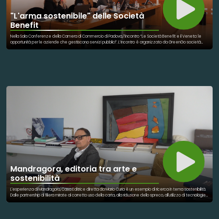
"L'arma sostenibile" delle Società
Benefit
Nella Sala Conferenze della Camera di Commercio di Padova, l’incontro “Le Società Benefit e il Veneto: le
opportunità per le aziende che gestiscono servizi pubblici”. L’incontro è organizzato da GreenGo società
benefit, azienda con sede a Padova che si occupa di accompagnamento alla sostenibilità, con il patrocinio di
Assobenefit (associazione di categoria delle Società Benefit), della Camera di Commercio di Padova e di
Confservizi Veneto (associazione di categoria delle imprese di gestione dei servizi, di proprietà degli Enti
Locali ed a capitale pubblico-privato). Le Società Benefit, introdotte dalla legge 28 dicembre 2015, sono una
nuova formula giuridica di impresa che porta le aziende a dichiarare nel proprio statuto e a rendicontare in
report annuali obiettivi di beneficio comune che superino la generazione degli utili (benessere dei
dipendenti, supporto al territorio, lotta all'inquinamento etc). Nell’incontro si analizzerà l’opportunità che le
aziende che gestiscono servizi
Mandragora, editoria tra arte e
sostenibilità
L'esperienza di Mandragora, Casa Editrice diretta da Mario Curia è un esempio di ricerca in tema sostenibilità.
Dalle partnership di filiera mirate al corretto uso della carta, alla riduzione dello spreco, all'utilizzo di tecnologie
ecologiche. E poi ancora con la struttura che ospita la sede d'impresa, creata seguendo i principi del risparmio
energetico, del riutilizzo, del minor impatto ambientale possibile.