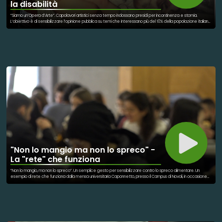
la disabilità
“Siamo un’Opera d’Arte”. Capolavori artistici senza tempo indossano presidi per incontinenza e stomia.
L’obiettivo è di sensibilizzare l’opinione pubblica su temi che interessano più del 10% della popolazione italiana.
L’obiettivo è accendere un riflettore su una condizione di cui se ne parla poco anche se condiziona in
maniera significativa chi viene colpito in un momento della sua vita. Con Plaple Tv il Presidente Pier Raffaele
Spena
"Non lo mangio ma non lo spreco" -
La "rete" che funziona
“Non lo mangio, ma non lo spreco”. Un semplice gesto per sensibilizzare contro lo spreco alimentare. Un
esempio di rete che funziona dalla mensa universitaria Caponnetto, presso il Campus di Novoli, in occasione
della Giornata Nazionale di Prevenzione dello spreco alimentare. L’iniziativa è promossa dall’Università di
Firenze con l’Azienda Regionale per il Diritto allo studio universitario (DSU), in collaborazione con la Ronda della
Carità e della Solidarietà.