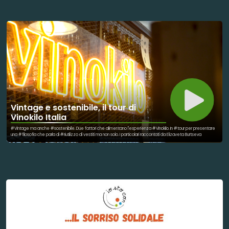
Vintage e sostenibile, il tour di
Vinokilo Italia
#Vintage ma anche #sostenibile. Due fattori che alimentano l'esperienza #Vinokilo. In #tour per presentare
una #filosofia che parla di #riutilizzo di vestiti ma non solo. I particolari raccontati da Elizaveta Burtseva