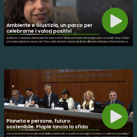
Ambiente e Giustizia, un parco per
celebrarne i valori positivi
Ambiente e Giustizia, valori positivi da trasmettere attraverso storie di impegno civico e sociale. Sono i fattori
che hanno ispirato la nascita del "Parco della Giustizia", spazio dedicato all'interno del parco di San Donato, a
Firenze. 18 nuovi alberi ad alto fusto dedicati ad altrettanti promotori di giustizia e bene nel senso più ampio
del termine: laici e religiosi, uomini e donne che hanno dedicato la loro vita al benessere della società e
dell’ambiente dove hanno vissuto. Mara Baronti, Simone Borgheresi, Gabriele Chelazzi, Paolo Coccheri, Danilo
Cubattoli, Natale De Grazia, Luana D’Orazio, Cinzia Cecilia Filipponi, Mario Fortini, Catia Franci, Roberto Grippo,
Nicoletta Livi Bacci, Alessandro Margara, Fioretta Mazzei, Lapo Puccini, Lorena Quaranta, Rosalba Silvaggio,
Valerio Valignani. La storia dell'iniziativa nelle parole di Chiara Bartalucci, per l'associazione Pescas.
Pianeta e persone, futuro
sostenibile. Plaple lancia la sfida
Una società che trova nella sostenibilità ambientale e sociale la sua ragion d’essere, è realmente possibile?