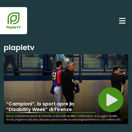
plapletv
“Campioni”, lo sport apre la
“Disability Week” di Firenze
Firenze si trasforma in spazio di confronto sui temi della disabilità e dell’inclusione. Al via oggi la “Disability
Week”, programma articolato di iniziative, promosso dall’Università degli Studi di Firenze, che vedrà la città
protagonista fino al prossimo 21 aprile. Campioni dello sport protagonisti della sessione inaugurale “Sportability,
lo sport che unisce”, a cui hanno preso parte Jacopo Luchini, medaglia d’oro di snowboard ai giochi paralimpici
invernali di Milano Cortina. Esperienze a confronto con la partecipazione di Leila Elderiny ed Emilio Bargiacchi,