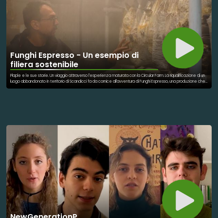
Funghi Espresso - Un esempio di
filiera sostenibile
Plaple e le sue storie. Un viaggio attraverso l'esperienza maturata con la Circular Farm. La riqualificazione di un
luogo abbandonato in territorio di Scandicci fa da cornice all'avventura di Funghi Espresso, una produzione che
trova nei materiali di scarto il proprio motore. Dalla produzione alla distribuzione il racconto di un esempio
tangibile di filiera sostenibile.
NewGenerationP