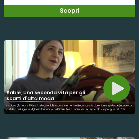
Scopri
Sable, Una seconda vita per gli
scarti d'alta moda
I #giovani, le nuove #idee, la #sostenibilità come elemento d'impresa. #Riciclare, ridurre gli #scarti, nasce da
qui l'idea di #AgneseMigliorati, fondatrice di #Sable. Pezzi unici e rari; una seconda vita per gli scarti d'alta
moda.