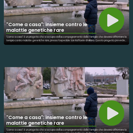
"Come a casa": insieme contro le
malattie genetiche rare
"Come a casa" è un progetto che si occupa dell'accompagnamento delle famiglie che devono affrontare la
terapia contro malattie genetiche rare, presso l'ospedale San Raffaele di Milano. Questo progetto prevede
un supporto ai genitori il più attivo possibile, dalla burocrazia, all'alloggio, al trasporto. Un'assistenza a 360 gradi,
per poter permettere alla mamma e al papà di rimanere accanto ai bambini e affrontare questo percorso
senza ulteriori preoccupazioni.
"Come a casa": insieme contro le
malattie genetiche rare
"Come a casa" è un progetto che si occupa dell'accompagnamento delle famiglie che devono affrontare la