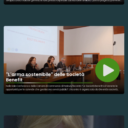
terapia contro malattie genetiche rare, presso l'ospedale San Raffaele di Milano. Questo progetto prevede
un supporto ai genitori il più attivo possibile, dalla burocrazia, all'alloggio, al trasporto. Un'assistenza a 360 gradi,
per poter permettere alla mamma e al papà di rimanere accanto ai bambini e affrontare questo percorso
senza ulteriori preoccupazioni.
"L'arma sostenibile" delle Società
Benefit
Nella Sala Conferenze della Camera di Commercio di Padova, l’incontro “Le Società Benefit e il Veneto: le
opportunità per le aziende che gestiscono servizi pubblici”. L’incontro è organizzato da GreenGo società
benefit, azienda con sede a Padova che si occupa di accompagnamento alla sostenibilità, con il patrocinio di
Assobenefit (associazione di categoria delle Società Benefit), della Camera di Commercio di Padova e di
Confservizi Veneto (associazione di categoria delle imprese di gestione dei servizi, di proprietà degli Enti
Locali ed a capitale pubblico-privato). Le Società Benefit, introdotte dalla legge 28 dicembre 2015, sono una
nuova formula giuridica di impresa che porta le aziende a dichiarare nel proprio statuto e a rendicontare in
report annuali obiettivi di beneficio comune che superino la generazione degli utili (benessere dei
dipendenti, supporto al territorio, lotta all'inquinamento etc). Nell’incontro si analizzerà l’opportunità che le
aziende che gestiscono servizi