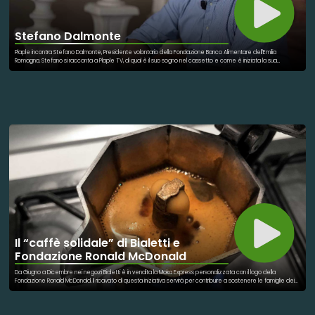
Stefano Dalmonte
Plaple incontra Stefano Dalmonte, Presidente volontario della Fondazione Banco Alimentare dell'Emilia
Romagna. Stefano si racconta a Plaple TV, di qual è il suo sogno nel cassetto e come è iniziata la sua
esperienza nel volontariato del banco alimentare. Alti i numeri di pasti distribuiti e di persone aiutate. Una
giornata spesa bene, così definisce una giorno dedicato a questo volontariato. "Il grande vantaggio della
colletta è che un gesto semplice e immediato. Hai fatto una cosa concreta. A
Il “caffè solidale” di Bialetti e
Fondazione Ronald McDonald
Da Giugno a Dicembre nei negozi Bialetti è in vendita la Moka Express personalizzata con il logo della
Fondazione Ronald McDonald. Il ricavato di questa iniziativa servirà per contribuire a sostenere le famiglie dei
bambini malati, ospitate in una Casa Ronald. Con l’aiuto di chi comprerà il prodotto solidale, la Fondazione potrà
continuare a implementare il modello di assistenza “Family Centered Care”. Questo approccio sottolinea
l’importanza di tenere la famiglia vicina durante la malattia di un bambino, considerandola parte integrante del
processo di cura. Un piccolo gesto che ti permette di gustare un eccellente caffè e di contribuire a una