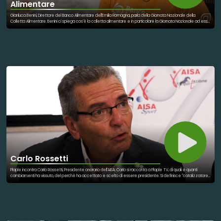
Alimentare
Gianluca Benini, Direttore del Banco Alimentare dell'Emilia Romagna, parla della Giornata Nazionale della
Colletta Alimentare. Benini ci spiega cos'è la colletta alimentare e in particolare la Giornata Nazionale ad essa
dedicata. Una parte della spesa si può decidere di donarla per i più bisognosi: nelle mense, negli empori
solidali e direttamente ad alcune famiglie in condizioni di necessità. Molte le associazioni che collaborano,
molte anche quelle che coinvolgono tanti giovani, e non solo, che hanno voglia di donare il proprio tempo per
gli altri. Save the date: 26 novembre 2022!
Carlo Rossetti
Plaple incontra Carlo Rossetti, Presidente onorario dell'AISA. Carlo si racconta a Plaple TV, di quali e quanti
cambiamenti ha vissuto, del perchè ha accettato e scelto di essere presidente. Si definisce "catalizzatore
di opportunità" e un "ricordatore". "Tutti hanno dei talenti, poi questi vanno sviluppati con l'impegno, lo studio,
l'onestà."