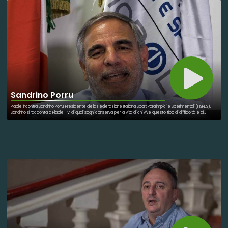
Sandrino Porru
Plaple incontra Sandrino Porru, Presidente della Federazione Italiana Sport Paralimpici e Sperimentali (FISPES).
Sandrino si racconta a Plaple TV, di quali sogni conserva per la vita di chi vive questo tipo di difficoltà e di
quanto il cuore si riempie e migliora nel gioco di squadra. La cosa che preferisce fare è "non rendere la vita
banale". "Il risultato maggiore è soprattutto quello di renderti conto di quanto è bello saper crescere insieme,
saper raggiungere obiettivi insieme, ma soprattutto sentirsi giorno per giorno una persona migliore".