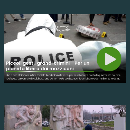
Piccoli gesti, grandi crimini - Per un
pianeta libero dai mozziconi
Una nuova istallazione in Piazza della Repubblica a Firenze, per sensibilizzare contro l'inquinamento dei mari,
realizzata da Marevivo in collaborazione con BAT Italia, con il patrocinio del Ministero dell’Ambiente e della
Sicurezza Energetica e del Comune di Firenze. È possibile fare la differenza attraverso piccoli gesti
quotidiani, come quello di non gettare a terra i mozziconi di sigaretta, che finiscono inevitabilmente nei fiumi e
quindi nei mari.