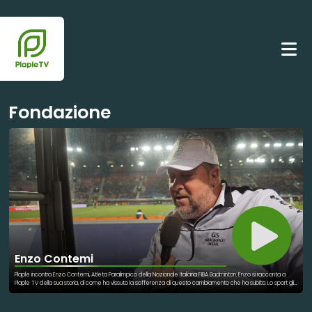
Fondazione
Enzo Contemi
Plaple incontra Enzo Contemi, Atleta Paralimpico della Nazionale Italiana FIBA Badminton. Enzo si racconta a
Plaple TV della sua storia, di come ha vissuto la sofferenza di questo cambiamento che ha subito. Lo sport gli
ha cambiato la vita, anche nei momenti più brutti. "Lo sport mi aiuta a rimettermi in gioco, a parlare con i ragazzi.
Lo sport è inclusivo, è inlcusione."