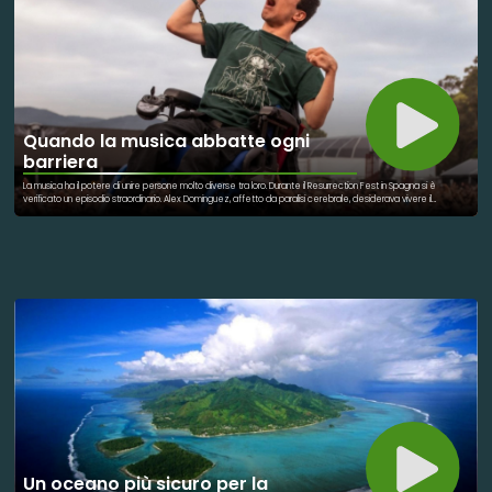
come la cultura possa crescere in armonia con la natura.
Quando la musica abbatte ogni
barriera
La musica ha il potere di unire persone molto diverse tra loro. Durante il Resurrection Fest in Spagna si è
verificato un episodio straordinario. Alex Dominguez, affetto da paralisi cerebrale, desiderava vivere il
concerto nel modo più intenso possibile. I suoi amici hanno deciso di aiutarlo. Insieme al pubblico hanno
sollevato la sua carrozzina sopra la folla. Per alcuni minuti Alex è diventato parte integrante dello spettacolo.
L'emozione si è diffusa tra migliaia di persone presenti. Il gesto è stato accolto da applausi e sorrisi. Nessuno
ha visto una disabilità. Tutti hanno visto una persona che stava vivendo un sogno. La solidarietà può
manifestarsi anche nei contesti più inaspettati. Un concerto si è trasformato in una lezione di inclusione. La
partecipazione collettiva ha reso possibile qualcosa di speciale. L'episodio è diventato un simbolo di amicizia
e rispetto. Un ricordo che continuerà a emozionare chiunque ne ascolti la storia.
Un oceano più sicuro per la