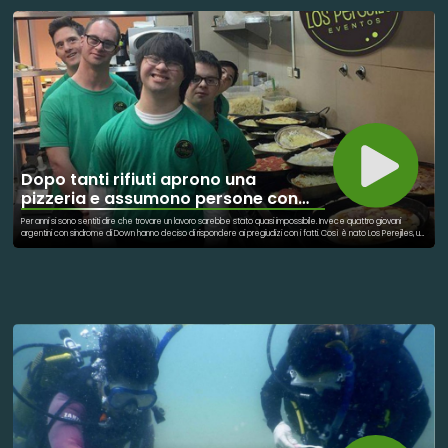
l’umidità del terreno, limitare la crescita delle erbe infestanti e proteggere le coltivazioni. Il problema dei
tradizionali film agricoli in plastica è che spesso rimangono nei terreni sotto forma di residui difficili da eliminare,
contribuendo all’accumulo di microplastiche. Nei test condotti dai ricercatori, il nuovo materiale ha mostrato
capacità di degradarsi nel suolo senza effetti negativi sulla crescita delle piante analizzate. Dopo 115 giorni di
sperimentazione è stata registrata una degradazione di circa il 34%. La ricerca apre quindi una nuova strada:
trasformare uno scarto naturale abbondante in un materiale utile, riducendo il consumo di plastica e
favorendo un modello di economia circolare.
Dopo tanti rifiuti aprono una
pizzeria e assumono persone con
disabilità
Per anni si sono sentiti dire che trovare un lavoro sarebbe stato quasi impossibile. Invece quattro giovani
argentini con sindrome di Down hanno deciso di rispondere ai pregiudizi con i fatti. Così è nato Los Perejiles, un
progetto avviato a Buenos Aires da Mateo, Leandro, Franco e Mauricio, trasformato nel tempo in un'attività di
catering specializzata nella preparazione di pizze. L'obiettivo non era soltanto costruire un futuro per loro
stessi, ma creare nuove opportunità anche per altre persone con disabilità intellettive. Oggi il progetto
coinvolge numerosi collaboratori e rappresenta un esempio di inclusione sociale e lavorativa riconosciuto
anche a livello internazionale. La loro storia dimostra che il vero limite non è la disabilità, ma i pregiudizi che
ancora esistono nel mondo del lavoro. E che, quando vengono offerte le stesse opportunità, talento,
impegno e passione possono trasformare un sogno in una realtà capace di cambiare la vita di molte altre
persone.