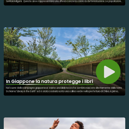
territori indigeni. Queste aree rappresentano una difesa concreta contro la deforestazione. Le popolazioni
indigene custodiscono da secoli alcuni degli ecosistemi più preziosi del pianeta. Le loro conoscenze
tradizionali contribuiscono alla conservazione della biodiversità. Numerosi studi dimostrano che le foreste
indigene subiscono meno distruzione rispetto ad altre zone. La tutela dei territori significa anche proteggere
fiumi e risorse naturali. L'Amazzonia svolge un ruolo fondamentale nella regolazione del clima globale. Ogni
ettaro salvaguardato contribuisce a contrastare il cambiamento climatico. Il riconoscimento dei diritti indigeni
favorisce una gestione più sostenibile delle risorse. Le comunità locali diventano protagoniste della
conservazione ambientale. Questa scelta rafforza la lotta contro attività illegali come il disboscamento
abusivo. Proteggere le popolazioni indigene significa proteggere anche la natura. L'iniziativa è stata accolta
positivamente da molte organizzazioni ambientaliste. Un esempio di come diritti umani e tutela ambientale
possano procedere insieme.
In Giappone la natura protegge i libri
Nel cuore della campagna giapponese esiste una biblioteca che sembra nascere direttamente dalla terra.
Si chiama "Library in the Earth" ed è stata costruita sotto una collina verde nella prefettura di Chiba. A prima
vista è quasi invisibile, perché la natura ne ricopre il tetto e ne protegge la struttura. L'edificio rappresenta un
esempio concreto di architettura sostenibile e rispettosa dell'ambiente. Invece di imporsi sul paesaggio, la
biblioteca si integra perfettamente con esso. L'erba e il terreno che la avvolgono contribuiscono
all'isolamento naturale degli spazi interni. Questo permette di ridurre il consumo energetico e l'impatto
ambientale dell'edificio. Al suo interno trovano posto circa 3.000 libri dedicati alla natura, alla scienza e alla vita
agricola. La luce entra attraverso aperture studiate per valorizzare il rapporto tra lettura e ambiente. Ogni
dettaglio invita i visitatori a rallentare e a riconnettersi con il mondo naturale. La biblioteca dimostra che
innovazione e sostenibilità possono procedere insieme. È un luogo dove il sapere non è separato dalla terra,
ma ne diventa parte integrante. La struttura celebra il valore della biodiversità e del rispetto per il territorio. In
un'epoca segnata dalle sfide climatiche, offre un modello ispiratore per il futuro. Un esempio straordinario di