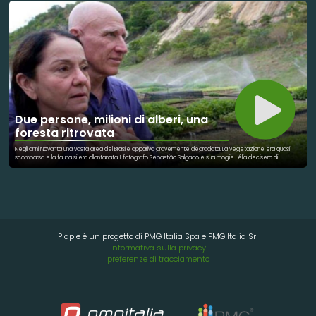
resiliente.
Due persone, milioni di alberi, una
foresta ritrovata
Negli anni Novanta una vasta area del Brasile appariva gravemente degradata. La vegetazione era quasi
scomparsa e la fauna si era allontanata. Il fotografo Sebastião Salgado e sua moglie Lélia decisero di
intervenire. Iniziarono un lungo programma di riforestazione. Anno dopo anno vennero piantati milioni di alberi. La
terra cominciò lentamente a rigenerarsi. Tornarono gli uccelli, i mammiferi e numerose specie vegetali.
Anche le sorgenti d'acqua ripresero a scorrere. Il progetto divenne un simbolo internazionale di rinascita
ambientale. La coppia fondò l'Instituto Terra per ampliare l'impatto dell'iniziativa. Oggi l'area è un esempio
concreto di recupero ecologico. La natura ha dimostrato una straordinaria capacità di rigenerazione. Questa
esperienza insegna che il cambiamento è possibile. Con impegno e visione si possono invertire anni di
degrado. Una lezione preziosa per tutte le comunità del mondo.
Plaple è un progetto di PMG Italia Spa e PMG Italia Srl
Informativa sulla privacy
preferenze di tracciamento