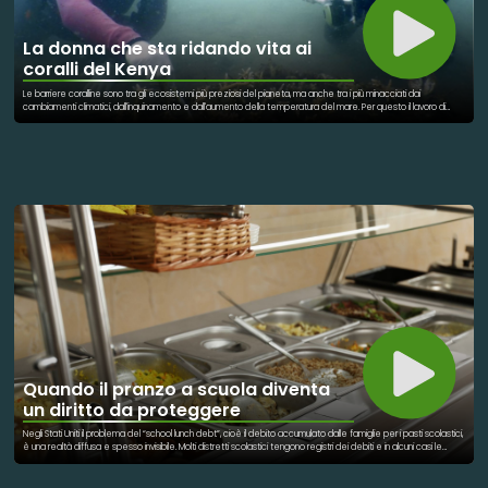
La donna che sta ridando vita ai
coralli del Kenya
Le barriere coralline sono tra gli ecosistemi più preziosi del pianeta, ma anche tra i più minacciati dai
cambiamenti climatici, dall'inquinamento e dall'aumento della temperatura del mare. Per questo il lavoro di
Mwanasha Mbwana, conservazionista marina del Kenya, è diventato un simbolo di speranza. Ogni settimana si
immerge nelle acque dell'Oceano Indiano per monitorare e ripristinare i coralli danneggiati. Attraverso vivai
sottomarini, i piccoli frammenti di corallo vengono coltivati fino a quando sono abbastanza forti da essere
trapiantati sulle barriere degradate. Un lavoro paziente che richiede mesi, ma che permette di ricostruire
habitat fondamentali per migliaia di specie marine. Le barriere coralline, infatti, pur occupando meno dell'1% dei
fondali oceanici, ospitano circa il 25% della biodiversità marina e rappresentano una risorsa essenziale anche
per le comunità costiere che vivono di pesca e turismo. Grazie all'impegno di persone come Mwanasha, la
tutela dell'ambiente non resta solo un ideale, ma diventa un gesto concreto che ogni immersione
contribuisce a trasformare in futuro.
Quando il pranzo a scuola diventa
un diritto da proteggere
Negli Stati Uniti il problema del “school lunch debt”, cioè il debito accumulato dalle famiglie per i pasti scolastici,
è una realtà diffusa e spesso invisibile. Molti distretti scolastici tengono registri dei debiti e in alcuni casi le
famiglie possono subire restrizioni nell’accesso ai pasti. Per questo motivo sono nate numerose iniziative di
solidarietà che mirano a cancellare questi debiti. Fondazioni, donatori privati e talvolta anche celebrità hanno
contribuito a pagare arretrati nelle scuole locali. L’obiettivo è garantire che nessun bambino venga escluso