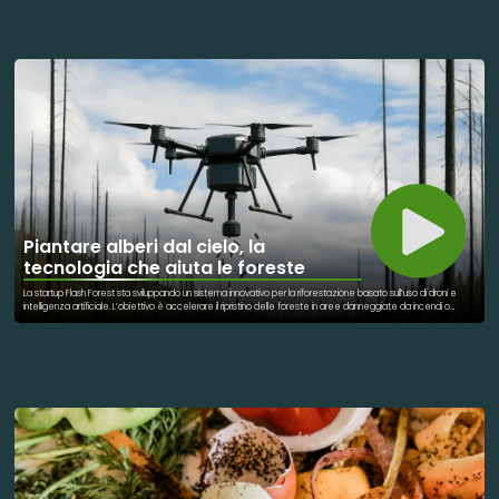
dal pasto per motivi economici. Alcuni stati americani hanno iniziato a introdurre programmi di “free school
meals” per ridurre il problema alla radice. Le campagne di sensibilizzazione hanno portato l’attenzione sul
tema della povertà infantile. Anche se non sempre legate a singoli nomi famosi, queste iniziative hanno un
impatto concreto sulle comunità. Il gesto della cancellazione dei debiti ha anche un forte valore simbolico.
Aiuta a ridurre lo stigma sociale legato alle difficoltà economiche. Le scuole diventano così luoghi più equi e
inclusivi. Il dibattito politico negli USA è ancora aperto su come finanziare questi programmi. Tuttavia, il
movimento per garantire pasti gratuiti è in crescita. L’accesso al cibo viene sempre più considerato parte del
diritto all’istruzione. È un esempio di solidarietà sistemica più che individuale.
Piantare alberi dal cielo, la
tecnologia che aiuta le foreste
La startup Flash Forest sta sviluppando un sistema innovativo per la riforestazione basato sull’uso di droni e
intelligenza artificiale. L’obiettivo è accelerare il ripristino delle foreste in aree danneggiate da incendi o
deforestazione. I droni rilasciano capsule contenenti semi e nutrienti, posizionandoli in modo strategico sul
territorio. L’AI aiuta a selezionare le specie più adatte in base alle condizioni del suolo. Questo approccio
permette di intervenire rapidamente su grandi superfici. Non si tratta di sostituire il lavoro umano, ma di
integrarlo in contesti difficili da raggiungere. La riforestazione è una delle strategie più importanti per
contrastare il cambiamento climatico. La tecnologia consente di rendere più efficaci gli interventi ambientali. Il
progetto è stato testato in diverse aree del Canada. L’efficienza dichiarata varia in base alle condizioni
operative. L’innovazione sta nel combinare biologia e sistemi digitali. Le foreste così ripristinate contribuiscono
alla riduzione della CO₂. Il modello è ancora in fase di sviluppo ma promettente. L’uso dei droni apre nuove
possibilità nella gestione ambientale. È un esempio di come la tecnologia possa supportare la natura.