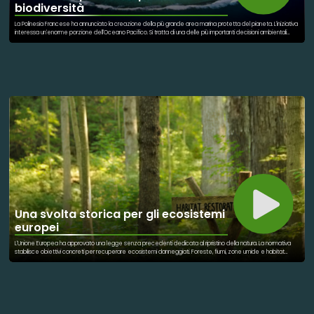
biodiversità
La Polinesia Francese ha annunciato la creazione della più grande area marina protetta del pianeta. L'iniziativa
interessa un'enorme porzione dell'Oceano Pacifico. Si tratta di una delle più importanti decisioni ambientali
degli ultimi anni. L'area ospita migliaia di specie marine. Squali, coralli e pesci tropicali potranno beneficiare di
maggiori tutele. Le nuove regole limitano attività dannose per gli ecosistemi. Tra queste figurano pratiche di
pesca particolarmente impattanti. La protezione degli oceani è fondamentale per il clima globale. I mari
assorbono grandi quantità di anidride carbonica. Sono inoltre una fonte essenziale di cibo e risorse. La
decisione valorizza anche le tradizioni delle comunità locali. Conservazione e cultura possono procedere
insieme. L'iniziativa rafforza gli obiettivi internazionali sulla biodiversità. Molti ambientalisti l'hanno definita una
scelta storica. Un segnale concreto di impegno per il futuro del pianeta.
Una svolta storica per gli ecosistemi
europei
L'Unione Europea ha approvato una legge senza precedenti dedicata al ripristino della natura. La normativa
stabilisce obiettivi concreti per recuperare ecosistemi danneggiati. Foreste, fiumi, zone umide e habitat
marini saranno al centro degli interventi. L'obiettivo è restaurare almeno il 20% delle aree terrestri e marine
entro il 2030. La biodiversità europea ha subito un forte declino negli ultimi decenni. Molti habitat si trovano oggi
in condizioni critiche. Ripristinare la natura significa anche proteggere le persone. Ecosistemi sani riducono il
rischio di alluvioni e siccità. Contribuiscono inoltre all'assorbimento della CO₂. La legge rappresenta un
importante strumento contro la crisi climatica. Favorisce la tutela delle specie animali e vegetali. Promuove
una gestione più sostenibile del territorio. Molti esperti la considerano una decisione storica. Potrebbe
diventare un modello per altre regioni del mondo. Un passo importante verso un futuro più equilibrato e