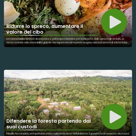
Ridurre lo spreco, aumentare il
valore del cibo
La catena Makro opera in diversi paesi e partecipa a iniziative per la riduzione dello spreco alimentare, un
tema centrale nella sostenibilità globale. Nei supermercati moderni vengono adottati sistemi di etichettatura
che indicano freschezza e maturazione dei prodotti. Questo consente una gestione più efficiente delle
scadenze e una riduzione significativa del cibo buttato. Le strategie includono anche sconti dinamici e
ottimizzazione delle scorte. Il food waste rappresenta uno dei principali problemi ambientali a livello mondiale.
Ridurlo significa anche diminuire le emissioni legate alla produzione e al trasporto degli alimenti. In America
Latina, queste pratiche stanno diventando sempre più diffuse. La tecnologia gioca un ruolo importante nella
gestione intelligente dei prodotti. Tuttavia, alcune cifre diffuse online potrebbero essere semplificate o
riferite a singole realtà locali. Il principio generale resta comunque valido e applicato. Le aziende stanno
cercando di rendere la distribuzione alimentare più sostenibile. Anche i consumatori hanno un ruolo
fondamentale in questo cambiamento. Le etichette aiutano a prendere decisioni più consapevoli. La lotta
allo spreco alimentare è oggi una priorità globale. È un esempio concreto di economia circolare applicata alla
vita quotidiana.
Difendere la foresta partendo dai
suoi custodi
Il Brasile ha compiuto un importante passo nella protezione dell'ambiente. Il governo ha riconosciuto dieci nuovi