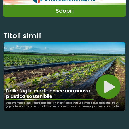
Scopri
Titoli simili
Dalle foglie morte nasce una nuova
plastica sostenibile
Ogni anno milioni di foglie cadono dagli alberi e vengono considerate un semplice rifiuto da smaltire. Ma un
gruppo di ricercatori sudcoreani ha dimostrato che possono diventare una risorsa per combattere uno dei
grandi problemi ambientali: l’inquinamento da plastica. Lo studio è stato realizzato da un team del Korea
Advanced Institute of Science and Technology (KAIST) guidato dal professor Jaewook Myung, del
Dipartimento di Ingegneria Civile e Ambientale, insieme ai ricercatori Pham Thanh Trung Ninh, Shinhyeong Choe,
Yongjun Cho e Hoseong Moon. Gli scienziati hanno sviluppato una pellicola agricola biodegradabile utilizzando
le fibre naturali presenti nelle foglie cadute, in particolare nanofibre di lignocellulosa, un componente
strutturale delle piante. Il materiale potrebbe sostituire alcuni teli plastici utilizzati in agricoltura per mantenere