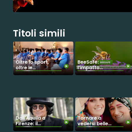
Titoli simili
Oltre lo sport,
BeeSafe:
oltre le
l’impatto
barriere:
delle
giovani atleti
microplastiche
sordi
su api e
inseguono il
impollinatori
sogno
paralimpico
Dall'Aquila a
Tornare a
Firenze: il
vedersi belle:
grande gesto
la rivoluzione