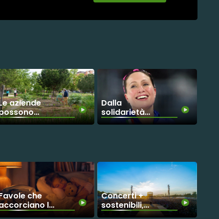
Le aziende
Dalla
possono
solidarietà
rigenerare il
alle Olimpiadi:
pianeta?
il percorso di
rinascita di
Francesca
Lollobrigida
Favole che
Concerti +
accorciano le
sostenibili,
distanze
parte da