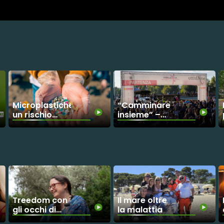
Microplastiche:
“Camminare
un rischio
insieme” –
invisibile
Parte il conto
alla rovescia
per Corri La
Vita 2026
Treedom con
Il mare oltre
gli occhi di
la malattia
Martina