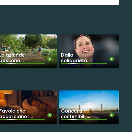
Le aziende
Dalla
possono
solidarietà
rigenerare il
alle Olimpiadi:
pianeta?
il percorso di
rinascita di
Francesca
Lollobrigida
Favole che
Concerti +
accorciano le
sostenibili,
distanze
parte da
Firenze una