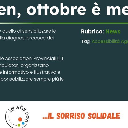
en, ottobre è m
ello di sensibilizzare le
Rubrica:
News
lla diagnosi precoce dei
Tag:
Accessibilità
Ag
e Associazioni Provinciali LILT
ambulatori, organizzano
 informativo e illustrativo e
esponsabilizzare sempre più le