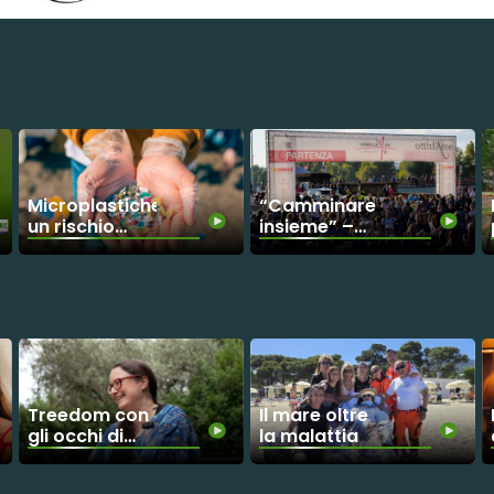
Microplastiche:
“Camminare
un rischio
insieme” –
invisibile
Parte il conto
alla rovescia
per Corri La
Vita 2026
Treedom con
Il mare oltre
gli occhi di
la malattia
Martina