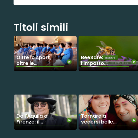
Titoli simili
Oltre lo sport,
BeeSafe:
oltre le
l’impatto
barriere:
delle
giovani atleti
microplastiche
sordi
su api e
inseguono il
impollinatori
sogno
paralimpico
Dall'Aquila a
Tornare a
Firenze: il
vedersi belle:
grande gesto
la rivoluzione
di Renato
gentile di