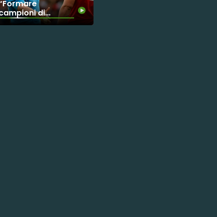
“Formare
campioni di
vita” - La
missione
primaria dello
sport