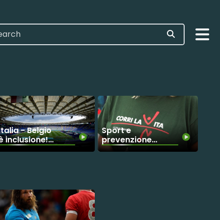
Italia - Belgio
Sport e
è inclusione!
prevenzione,
Allo Stadio
"Corri la vita"
Olimpico una
inaugura il
‘Quiet Room’
Villaggio della
per i bambini
Salute
con autismo