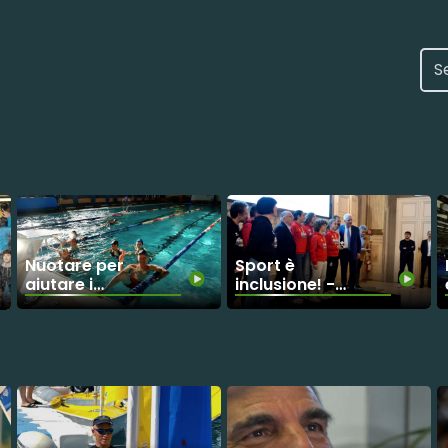
Nuotare per
Sport è
aiutare i
inclusione! -
malati di SLA
Un Pegaso
- 10ª edizione
d’oro per i
“Una vasca
valori umani
per Aisla
trasmessi
Firenze”
dalle società
sportive