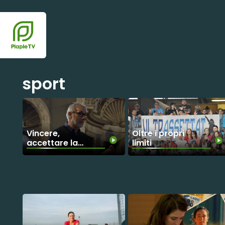
sport
Vincere,
Oltre i propri
accettare la
limiti
sconfitta. La
formula del
Campione