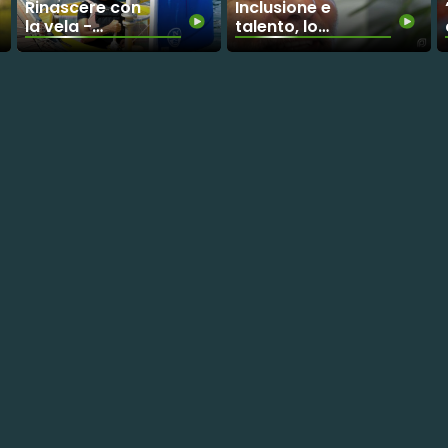
Rinascere con
Inclusione e
la vela -
talento, lo
L'esperienza
sport
dello Yacht
secondo la
Club di Punta
Fispes
Ala