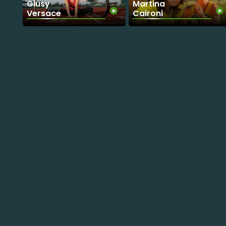
Giusy
Martina
Versace
Caironi