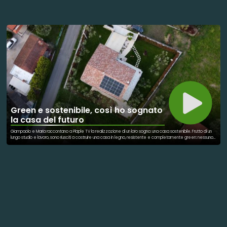
nel settore giochi ed arredo urbano da oltre trent’anni e conosciuta come sinonimo di qualità, TLF si propone
come una società qualificata nella consulenza, progettazione, realizzazione di prodotti in legno e/o altro
materiale ma sopratutto nella promozione di progetti di recupero e la gestione dei beni comuni urbani.
Green e sostenibile, così ho sognato
la casa del futuro
Giampaolo e Maria raccontano a Plaple TV la realizzazione di un loro sogno: una casa sostenibile. Frutto di un
lungo studio e lavoro, sono riusciti a costruire una casa in legno, resistente e completamente green: nessuno
spreco di acqua e di energia, nessuna emissione nociva all'ambiente. Solo una grande voglia di vivere in
comunione con l'ambiente.