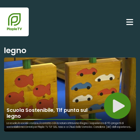
legno
Scuola Sostenibile, Tlf punta sul
legno
La scuola, la socializzazione, il contatto con la natura attraverso il legno. L'esperienza di Tlf, i progetti di
sostenibilità raccontati per Plaple Tv TLF S.R.L. nasce a Chiusi della Verna loc. Corsalone (AR) dall’esperienza
pluriennale di un team di professionisti con l'intento di rilanciare un marchio storico, recuperare un patrimonio di
esperienza e conoscenza dei materiali e di gestione delle aeree urbane, dei parchi pubblici e delle aree
ludiche. Con l’acquisto del marchio TLF e dell'infrastruttura industriale di una storica azienda italiana operante