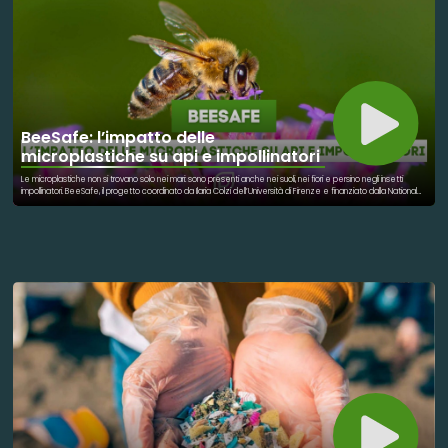
BeeSafe: l’impatto delle
microplastiche su api e impollinatori
Le microplastiche non si trovano solo nei mari: sono presenti anche nei suoli, nei fiori e persino negli insetti
impollinatori. BeeSafe, il progetto coordinato da Ilaria Colzi dell’Università di Firenze e finanziato dalla National
Geographic Society, studia come queste particelle possano alterare il rapporto tra piante e api, modificando
colori, profumi e qualità del nettare. Un’indagine che ci aiuta a capire come l’inquinamento invisibile possa
influenzare la biodiversità e il futuro dell’impollinazione.