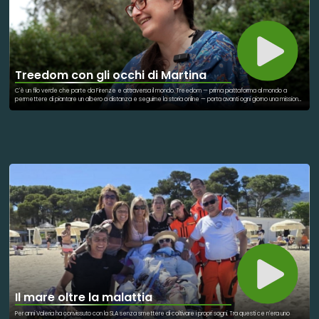
Treedom con gli occhi di Martina
C'è un filo verde che parte da Firenze e attraversa il mondo. Treedom — prima piattaforma al mondo a
permettere di piantare un albero a distanza e seguirne la storia online — porta avanti ogni giorno una missione
che intreccia ambiente, comunità e futuro. E al centro di tutto c'è una squadra che ci crede davvero. Per la
giornata di oggi, 5 giugno 2026, la Giornata Mondiale dell'Ambiente, abbiamo intervistato Martina Fondi, la
General Manager di Treedom: il percorso professionale, le scelte che l'hanno portata a guidare una delle
realtà più innovative nel panorama della sostenibilità, e la passione quotidiana per un lavoro che lascia il segno
sul pianeta. Fondata nel 2010 e prima B Corp certificata in Italia, Treedom ha piantato milioni di alberi in Africa,
Asia e America Latina, collaborando con agricoltori locali in oltre sedici paesi. Ogni albero è geolocalizzato,
fotografato, raccontato. Non è un numero in un bilancio: è una storia che cresce. Il 5 giugno, per chi lavora qui, è
una data che scandisce e rinnova l'impegno quotidiano. Per quest'anno l'azienda ha lanciato un'iniziativa
speciale improntata sul concetto di fare squadra!
Il mare oltre la malattia
Per anni Valeria ha convissuto con la SLA senza smettere di coltivare i propri sogni. Tra questi ce n'era uno