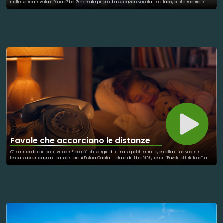
molto speciale: visitare l'Isola d'Elba. Grazie all'impegno di associazioni, volontari e cittadini, quel desiderio è
diventato realtà. Un'ambulanza, operatori sanitari e numerosi volontari hanno collaborato per organizzare il
viaggio. L'accoglienza ricevuta sull'isola è stata straordinaria. Valeria ha potuto ammirare il mare, partecipare
ad eventi culturali e incontrare tante persone. Ogni spostamento è stato reso possibile dalla solidarietà di chi
ha donato tempo ed energie. La sua esperienza dimostra che l'inclusione può abbattere molti ostacoli.
Anche una malattia grave non deve impedire di vivere emozioni autentiche. Il progetto ha coinvolto realtà
sociali diverse unite da un obiettivo comune. Restituire dignità e libertà alle persone fragili è un valore che
arricchisce tutta la comunità. Il viaggio di Valeria è diventato un simbolo di speranza. Ha ricordato a tutti
l'importanza della vicinanza umana. La solidarietà può trasformare un sogno individuale in una gioia collettiva. E
può far sentire ogni persona parte di una grande famiglia.
Favole che accorciano le distanze
C’è un mondo che corre veloce. E poi c’è chi sceglie di fermarsi qualche minuto, ascoltare una voce e
lasciarsi accompagnare da una storia. A Pistoia, Capitale Italiana del Libro 2026, nasce “Favole al telefono”, un
progetto ispirato alle celebri storie di Gianni Rodari. Un appuntamento telefonico dedicato ai bambini di ogni
età, ma anche a tutte le persone che hanno bisogno di sentirsi vicine, accolte, parte di qualcosa. Ogni
settimana, una voce legge una favola al telefono. Un gesto semplice, capace però di creare relazione,
immaginazione e presenza anche a distanza. Perché la sostenibilità non riguarda soltanto l’ambiente. Parla
anche di comunità, ascolto, cultura e cura reciproca. Parla della capacità di non lasciare indietro nessuno.
“Favole al telefono” nasce dentro il grande progetto culturale di Pistoia Capitale del Libro 2026, un programma
che mette al centro inclusione sociale, contrasto alla povertà educativa e accesso alla lettura come diritto
condiviso. L’iniziativa propone letture telefoniche gratuite tratte dal libro “Favole al telefono” di Rodari, con
appuntamenti settimanali su prenotazione dedicati ai bambini e alle famiglie. In un tempo in cui siamo sempre
connessi ma spesso lontani, una favola raccontata può ancora diventare un ponte. Perché a volte, per