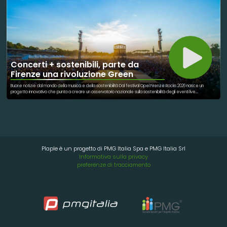
cambiare il mondo, basta davvero una voce che racconta una storia.
Concerti + sostenibili, parte da
Firenze una rivoluzione Green
Buone notizie dal mondo della musica e della sostenibilità Dal festival Opel Firenze Rocks 2026 nasce un
progetto innovativo che punta a creare un osservatorio nazionale sulla sostenibilità degli eventi live.
L’obiettivo è chiaro: rendere concerti e grandi eventi sempre più rispettosi dell’ambiente attraverso dati
scientifici, monitoraggi reali e nuove tecnologie. Verranno analizzati parametri importanti come: emissioni di
CO2 qualità dell’aria gestione dei rifiuti dati satellitari e intelligenza artificiale Un passo concreto verso eventi
più sostenibili, meno sprechi e maggiore attenzione per il territorio e le persone. La musica può unire,
emozionare… e anche cambiare il futuro
Plaple è un progetto di PMG Italia Spa e PMG Italia Srl
Informativa sulla privacy
preferenze di tracciamento