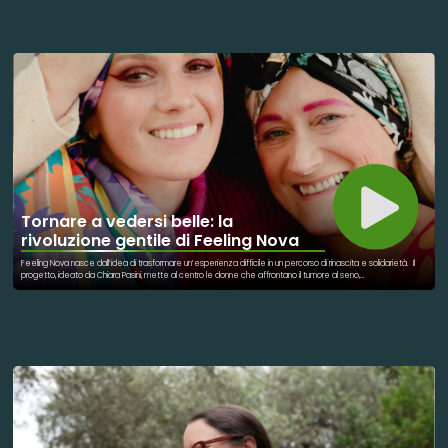
per la chirurgia laparoscopica e robotica, un presidio tecnologico che allevierà la sofferenza dei piccoli
pazienti, rendendo le operazioni meno invasive. Non è la prima volta che l'artista si fa "mollica" per costruire
una grande pagnotta di bene comune, avendo già sostenuto in passato altri poli pediatrici d'eccellenza
come il Gaslini e il Sant'Orsola. L'iniziativa dimostra come la cultura e la spiritualità di un evento storico possano
superare i confini del palcoscenico per entrare silenziosamente nelle corsie d'ospedale. Lì dove la fragilità
dei bambini chiede protezione, la generosità dei grandi risponde con la forza della vita. Curare un bambino
significa curare il domani, e Renato Zero, con la complicità del Comune dell'Aquila, ha scritto una delle sue
pagine più melodiose: quella in cui la musica salva.
Tornare a vedersi belle: la
rivoluzione gentile di Feeling Nova
Feeling Nova nasce dall’idea di trasformare un’esperienza difficile in un percorso di rinascita e solidarietà. Il
progetto, ideato da Chiara Pasini, mette al centro le donne che affrontano il tumore al seno,
accompagnandole in un momento delicato della loro vita non solo dal punto di vista fisico, ma anche emotivo.
Da questa visione prende forma una linea di intimo post-operatorio pensata per unire comfort, femminilità e
dignità. L’obiettivo non è semplicemente creare un prodotto, ma aiutare le donne a tornare a sentirsi bene
con il proprio corpo e con la propria immagine. Feeling Nova nasce infatti dalla convinzione che la cura passi
anche attraverso l’autostima, l’ascolto e la possibilità di riconoscersi ancora allo specchio. Ogni capo è
studiato per rispondere alle esigenze di chi vive un percorso oncologico, con materiali sostenibili e una
particolare attenzione al benessere della persona. Ma Feeling Nova è anche una community e una rete di
vicinanza umana. Attraverso il progetto, Chiara Pasini vuole promuovere una nuova cultura della solidarietà,
capace di unire cura, gentilezza e inclusione. Una “rivoluzione gentile” che mette al centro la persona, le sue
fragilità e il diritto di sentirsi ancora bella, forte e viva anche dopo il dolore.