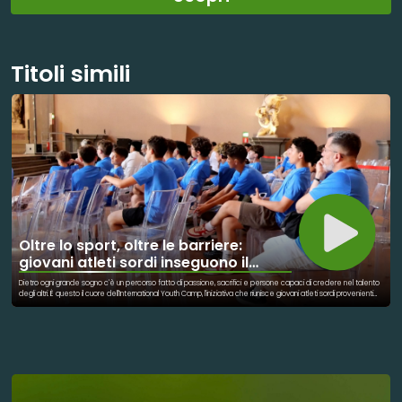
Titoli simili
Oltre lo sport, oltre le barriere:
giovani atleti sordi inseguono il
sogno paralimpico
Dietro ogni grande sogno c'è un percorso fatto di passione, sacrifici e persone capaci di credere nel talento
degli altri. È questo il cuore dell'International Youth Camp, l'iniziativa che riunisce giovani atleti sordi provenienti
da tutta Europa, uniti dalla voglia di allenarsi, conoscersi e inseguire un obiettivo comune: arrivare un giorno a
vestire la maglia della propria nazionale e competere alle Paralimpiadi. Attraverso lo sport, questi ragazzi
trovano uno spazio dove superare barriere, condividere esperienze e costruire nuove amicizie. Ma dietro
ogni allenamento, ogni miglioramento e ogni traguardo raggiunto ci sono figure fondamentali: allenatori,
educatori e organizzatori che mettono a disposizione il proprio bagaglio di esperienza, accompagnandoli non
solo nella crescita sportiva, ma soprattutto in quella personale. Il loro ruolo va oltre la preparazione tecnica:
significa ascoltare, motivare, trasmettere valori e aiutare giovani atleti a credere nelle proprie capacità.
Perché un sogno, per diventare realtà, ha bisogno di talento, impegno e di qualcuno disposto a camminare al
fianco di chi lo insegue.