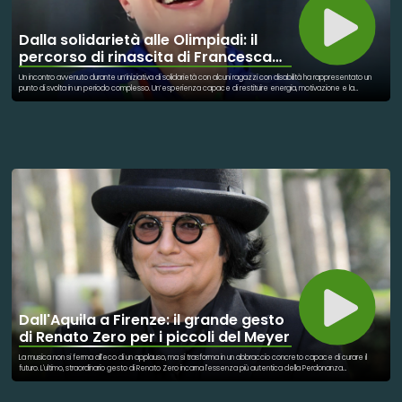
Dalla solidarietà alle Olimpiadi: il
percorso di rinascita di Francesca
Lollobrigida
Un incontro avvenuto durante un’iniziativa di solidarietà con alcuni ragazzi con disabilità ha rappresentato un
punto di svolta in un periodo complesso. Un’esperienza capace di restituire energia, motivazione e la
sensazione concreta di “tornare sulla giusta strada”. Da quel momento è iniziato un nuovo equilibrio. La
quotidianità, l’allenamento e la determinazione hanno ritrovato direzione, fino ai risultati sportivi. Ma ciò che
rende significativo questo percorso è la natura dello scambio: un gesto di solidarietà che non resta
unidirezionale, ma diventa reciproco. Chi riceve trova forza, chi dona porta con sé qualcosa di altrettanto
profondo.
Dall'Aquila a Firenze: il grande gesto
di Renato Zero per i piccoli del Meyer
La musica non si ferma all'eco di un applauso, ma si trasforma in un abbraccio concreto capace di curare il
futuro. L'ultimo, straordinario gesto di Renato Zero incarna l'essenza più autentica della Perdonanza
Celestiniana, tramutando l'arte in uno strumento di speranza e profonda solidarietà. Rinunciando al proprio
compenso, il cantautore romano ha donato quarantamila euro alla Fondazione Ospedale Pediatrico Meyer di
Firenze. Questo generoso contributo permetterà l'acquisto di un'innovativa apparecchiatura di insufflazione