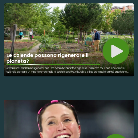
speranza e vicinanza. Perché la forza di Corri La Vita è proprio questa: trasformare un semplice percorso in un
messaggio di consapevolezza e in un aiuto concreto per chi affronta il tumore al seno.
Le aziende possono rigenerare il
pianeta?
🌱 Dalla sostenibilità alla rigenerazione. Treedom ha lanciato Regenera, una nuova soluzione che aiuta le
aziende a creare un impatto ambientale e sociale positivo, misurabile e integrato nelle attività quotidiane.
L'idea è semplice ma rivoluzionaria: non basta più limitare i danni, bisogna contribuire attivamente alla
rigenerazione di ecosistemi, comunità e territori. Tra gli ambiti di intervento: 🌳 Alberi ed ecosistemi ♻️ Carbon
offset 🧴 Rimozione della plastica 🦋 Biodiversità 🏙️ Natura urbana 🌊 Protezione delle acque Una buona
notizia che mostra come il mondo delle imprese possa diventare parte della soluzione.