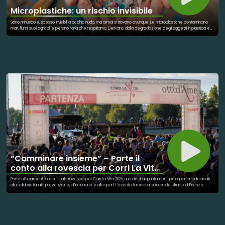
Microplastiche: un rischio invisibile
Sono minuscole, spesso invisibili a occhio nudo, ma ormai si trovano ovunque. Le microplastiche contaminano
mari, fiumi, suoli agricoli e persino l’aria che respiriamo. Derivano dalla degradazione degli oggetti in plastica e
dall’uso quotidiano di numerosi prodotti. Una volta disperse nell’ambiente, possono essere ingerite da animali
e insetti, entrando nelle catene alimentari e alterando gli equilibri degli ecosistemi. La loro diffusione
rappresenta una delle sfide ambientali più complesse del nostro tempo. Comprendere dove si accumulano,
come si muovono e quali effetti producono è fondamentale per sviluppare strategie efficaci di prevenzione
e riduzione dell’inquinamento da plastica.
“Camminare insieme” – Parte il
conto alla rovescia per Corri La Vita
2026
Parte ufficialmente il conto alla rovescia per Corri La Vita 2026, uno degli appuntamenti più importanti dedicati
alla solidarietà, alla prevenzione, all'inclusione e allo sport. L'evento tornerà a colorare le strade di Firenze
domenica 27 settembre 2026, riunendo migliaia di persone accomunate da un unico obiettivo: sostenere la
lotta contro il tumore al seno e promuovere la cultura della prevenzione. Corri La Vita è molto più di una
manifestazione sportiva: è un grande momento di partecipazione collettiva, capace di unire cittadini,
volontari, associazioni, istituzioni e sostenitori in una giornata all'insegna della condivisione e della solidarietà.
Ogni passo compiuto rappresenta un gesto concreto a favore dei progetti che ogni anno vengono sostenuti
grazie alla raccolta fondi dell'evento. Ogni sorriso, ogni incontro, ogni presenza racconta una storia di impegno,