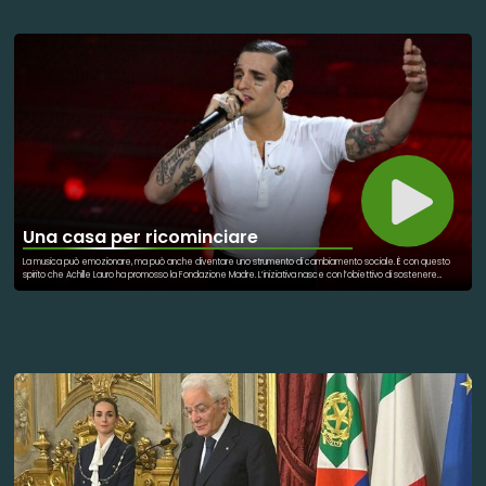
progetto vuole anche sensibilizzare il pubblico globale. Mostrare che la sostenibilità è una responsabilità
condivisa. Il mare non è una risorsa infinita. Va difeso con impegno continuo e collaborazione. Questa alleanza
dimostra che cambiare rotta è ancora possibile.
Una casa per ricominciare
La musica può emozionare, ma può anche diventare uno strumento di cambiamento sociale. È con questo
spirito che Achille Lauro ha promosso la Fondazione Madre. L’iniziativa nasce con l’obiettivo di sostenere
giovani in difficoltà e situazioni di fragilità sociale. Il progetto guarda oltre l’assistenza immediata. Vuole offrire
opportunità concrete di crescita, ascolto e reinserimento. Tra le idee principali ci sono spazi di accoglienza e
percorsi di supporto. Luoghi dove i ragazzi possano trovare stabilità e nuove possibilità. Lauro ha più volte
raccontato quanto le esperienze personali abbiano influenzato questa scelta. Il progetto diventa così una
forma di restituzione alla società. Un modo per trasformare la visibilità artistica in responsabilità sociale. La
fondazione punta a costruire comunità, non solo interventi temporanei. L’obiettivo è accompagnare i giovani
nel tempo. Aiutarli a sviluppare autonomia e fiducia. Un impegno che unisce cultura, solidarietà e futuro. Perché
cambiare una vita significa cambiare anche il mondo che verrà.