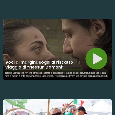
trasformato per qualche ora il reparto in un luogo di stupore e sorrisi, portando un momento di leggerezza a
chi sta affrontando un periodo delicato lontano da casa. Tra saluti, regali simbolici e gesti di incoraggiamento, i
piccoli pazienti hanno potuto vivere un’esperienza diversa dal solito, capace di spezzare la routine
ospedaliera e regalare un ricordo positivo alle famiglie presenti.
Voci ai margini, sogni di riscatto - Il
viaggio di “Nessun Domani”
Nessun Domani è un film che affronta con forza e sensibilità il tema del disagio giovanile, dando voce a chi
vive ai margini e lotta per non perdere la speranza. Protagonista è Miriam, una giovane donna intrappolata tra
dipendenze, piccoli crimini e il peso di un debito con il boss locale, Spadone. Attorno a lei si intrecciano le
storie di Riccardo, spacciatore enigmatico con cui stringe un legame tormentato, e di Ines, sua sorella, che
cerca stabilità nell’amore per Lidia, poliziotta divisa tra dovere e sentimenti. Roma non fa da semplice
scenario: i suoi cortili e le sue strade diventano un riflesso vivo di un’umanità ferita, in perenne bilico tra
sopravvivenza e riscatto. Il regista Davide Campagna sottolinea l’urgenza di raccontare queste vite senza
giudizi né verità preconfezionate, restituendo autenticità alle fragilità, ai sensi di colpa e ai desideri di fuga dei
giovani protagonisti. Realizzato grazie alla passione e al coraggio di un gruppo di ragazzi che hanno lavorato
davanti e dietro la macchina da presa, Nessun Domani è più di un film: è un atto di crescita condivisa e un grido
di speranza.