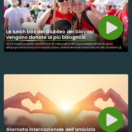
Le lunch box del Giubileo dei Giovani
vengono donate ai più bisognosi
Da Tor Vergata un gesto concreto contro la cultura dello scarto. Dopo il Giubileo dei Giovani, grazie
all’impegno del Dicastero per l’Evangelizzazione, i prodotti alimentari dei lunch box, non utilizzati durante gli
eventi a Tor Vergata, stanno diventando un segno di solidarietà verso i più bisognosi. Il cibo è già stato
consegnato ai volontari della Caritas diocesana di Roma, che sono all’opera in questi giorni per distribuire panini
e tramezzini freschi attraverso gli Empori della Solidarietà, nelle mense della Comunità di Sant’Egidio, alle suore
di Madre Teresa e a diverse altri enti e associazioni solidali. Nelle prossime settimane verranno consegnati
anche gli alimenti a lunga conservazione, come scatolame, merendine, succhi di frutta, per sostenere le
famiglie più fragili. Anche le colazioni non ritirate saranno consegnate a parrocchie e case famiglia della
diocesi.
Giornata internazionale dell'amicizia