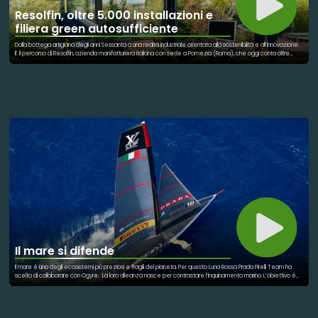
Resolfin, oltre 5.000 installazioni e
filiera green autosufficiente
Dalla bottega artigiana degli anni Sessanta a una realtà industriale orientata alla sostenibilità e all’innovazione.
È il percorso di Resolfin, azienda manifatturiera italiana con sede a Pomezia (Roma), che oggi conta oltre
5.000 installazioni tra Italia ed estero e una filiera energeticamente autosufficiente dal 2019. La storia
dell’azienda inizia nel 1964 con il laboratorio fondato a Roma da Giacomo Scozzari, specializzato nella
lavorazione di metalli e cristallo. Con la guida dell’attuale amministratore Enrico Scozzari, l’impresa si è
trasformata in un gruppo attivo nella comunicazione visiva, nei sistemi portabandiera, nell’arredo urbano e nelle
soluzioni tecnologiche per l’edilizia. Nel corso degli anni sono stati sviluppati diversi brevetti, tra cui Hercules,
Kingpole e Bandiera Luminosa, che hanno contribuito alla diffusione dei prodotti dell’azienda anche presso
istituzioni pubbliche e organizzazioni internazionali. La sostenibilità rappresenta oggi uno degli elementi centrali
del modello industriale del gruppo. Resolfin utilizza materiali riciclati, processi produttivi a basso impatto
ambientale ed è autosufficiente dal punto di vista energetico grazie a un impianto fotovoltaico industriale.
Dal 2022 l’azienda impiega anche tessuti composti per il 62% da plastica marina riciclata. Nel 2023 è nata inoltre
Resolglass, divisione dedicata al vetro architettonico e ai sistemi in vetro e acciaio per il settore edilizio, con
soluzioni pensate per coniugare efficienza energetica, sicurezza e design. «La sostenibilità deve diventare
struttura produttiva», afferma Scozzari, sottolineando come innovazione tecnologica e responsabilità
ambientale rappresentino oggi leve strategiche per la crescita dell’impresa.
Il mare si difende
Il mare è uno degli ecosistemi più preziosi e fragili del pianeta. Per questo Luna Rossa Prada Pirelli Team ha
scelto di collaborare con Ogyre. La loro alleanza nasce per contrastare l’inquinamento marino. L’obiettivo è
ambizioso: rimuovere centinaia di tonnellate di rifiuti entro il 2027. Il progetto coinvolge direttamente i pescatori.
Durante le attività quotidiane recuperano plastica e detriti dalle acque. Ciò che prima era scarto diventa
azione concreta di tutela ambientale. L’iniziativa unisce tecnologia, sport e responsabilità ecologica. Non si
tratta solo di pulizia, ma di prevenzione. Ogni intervento contribuisce a proteggere la biodiversità marina. Il