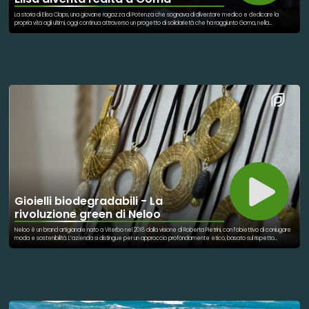
La storia di Elisa Claps, una giovane ragazza di Potenza che sognava di diventare medico e dedicare la
propria vita agli ultimi, oggi continua attraverso un progetto di solidarietà che ha raggiunto Goma, nella
Repubblica Democratica del Congo. A rendere possibile questo ponte tra Italia e Africa è il progetto “Il cuore
di Elisa nel cuore dell’Africa”, nato dalla volontà della famiglia Claps e realizzato con il supporto del VIS –
Volontariato Internazionale per lo Sviluppo, con l’obiettivo di rafforzare l’assistenza sanitaria del Centro Don
Bosco Ngangi di Goma. Al centro di questa iniziativa c’è anche Gianmarco Saurino, l’attore che nella fiction Rai
“Per Elisa – Il caso Claps”ha interpretato proprio Gildo Claps, il fratello di Elisa impegnato per anni nella ricerca
della verità sulla scomparsa della sorella. Proprio grazie al rapporto nato durante la realizzazione della serie,
Saurino ha scelto di rimanere vicino alla famiglia Claps e di sostenere attivamente questa causa. L’attore ha
partecipato agli eventi legati al progetto e ha preso parte alla missione a Goma insieme a Gildo Claps e ai
volontari del VIS, entrando direttamente in contatto con la realtà dell’ambulatorio e delle comunità assistite.
L’iniziativa ha permesso di potenziare i servizi sanitari del dispensario medico del Centro Don Bosco Ngangi,
una struttura che offre cure, farmaci e assistenza a bambini, famiglie e persone costrette a vivere in
condizioni di grande fragilità a causa della crisi nell’est della Repubblica Democratica del Congo. Così, da una
storia segnata dal dolore nasce un luogo dedicato alla cura: il sogno di Elisa di aiutare gli altri continua a vivere
migliaia di chilometri lontano da casa, attraverso medici, volontari e persone che ogni giorno scelgono di
prendersi cura del prossimo.
Gioielli biodegradabili - La
rivoluzione green di Neloo
Neloo è un brand artigianale nato a Viterbo nel 2018 dalla visione di Roberta Pietrini, con l’obiettivo di coniugare
moda e sostenibilità. L’azienda si distingue per un approccio profondamente etico, basato sul rispetto
dell’ambiente, sull’economia circolare e sull’utilizzo di materiali naturali selezionati con cura. Al centro del
progetto c’è la volontà di creare gioielli belli ma anche responsabili, riducendo al minimo l’impatto ambientale
lungo tutto il processo produttivo, dalla scelta delle materie prime fino al packaging. Il materiale simbolo delle
creazioni Neloo è il Capim Dourado, conosciuto come “oro vegetale”. Si tratta di una pianta spontanea
originaria della regione del Jalapão, in Brasile, che assume un caratteristico colore dorato una volta matura.
Questa fibra naturale, oltre ad essere leggera e luminosa, è anche completamente biodegradabile e non
richiede coltivazioni intensive, rendendola una risorsa sostenibile. La raccolta del Capim Dourado è
regolamentata dalla legislazione brasiliana per proteggere l’ecosistema e garantire condizioni di lavoro