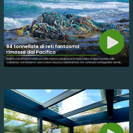
etiche agli artigiani locali. Nel laboratorio di Neloo, questa fibra viene lavorata a mano con tecniche artigianali
che richiamano la tradizione sudamericana, trasformandosi in gioielli unici, anallergici ed ecologici. Ogni
creazione nasce da un processo attento e consapevole, dove manualità e innovazione si incontrano per
dare vita a prodotti sostenibili ma anche esteticamente raffinati. L’impegno di Neloo non si limita ai materiali:
l’intero ciclo produttivo è pensato per ridurre l’impronta ambientale, evitando sostanze chimiche e
privilegiando lavorazioni a basso consumo energetico. Questo approccio dimostra come sia possibile fare
impresa nel mondo della moda in modo etico, valorizzando allo stesso tempo l’artigianato e il rispetto per il
pianeta. Neloo rappresenta quindi un esempio concreto di sostenibilità applicata al design, dove ogni gioiello
racconta una storia fatta di natura, cultura e consapevolezza.
84 tonnellate di reti fantasma
rimosse dal Pacifico
Negli oceani di tutto il mondo, una delle minacce più gravi per la fauna marina è rappresentata dalle
cosiddette “reti fantasma”, attrezzature da pesca abbandonate che continuano a intrappolare animali
anche per anni. Nel Pacifico, questo problema è particolarmente evidente nell’area nota come Great Pacific
Garbage Patch, dove enormi quantità di rifiuti si accumulano. Per contrastare questa situazione, la Hawaiʻi
Pacific University ha avviato un progetto innovativo che coinvolge direttamente i pescatori. Invece di limitarsi
alla ricerca, l’università ha deciso di collaborare con chi vive il mare ogni giorno, offrendo incentivi economici
per recuperare le reti disperse durante le normali attività di pesca. Grazie a questo approccio, in poco più di
tre anni sono state rimosse circa 84 tonnellate di rifiuti marini. Si tratta di un risultato significativo, che dimostra
come la collaborazione tra scienza e lavoro sul campo possa portare a risultati concreti. Le reti fantasma,
infatti, continuano a catturare pesci, tartarughe e altri animali, causando danni enormi agli ecosistemi. Interventi
come questo non solo riducono l’inquinamento, ma contribuiscono anche a proteggere la biodiversità marina.
Questo progetto rappresenta un esempio concreto di come sia possibile affrontare problemi ambientali
globali attraverso soluzioni pratiche e condivise.