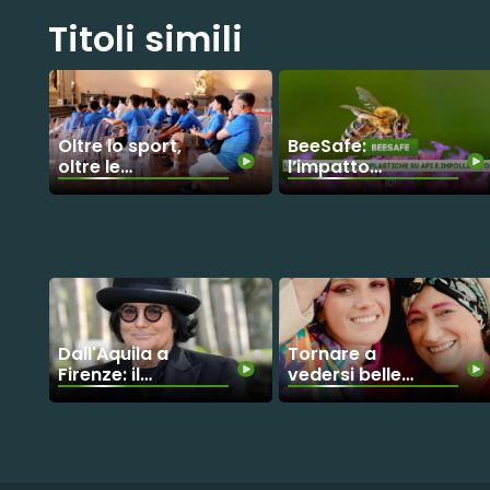
Titoli simili
Oltre lo sport,
BeeSafe:
oltre le
l’impatto
barriere:
delle
giovani atleti
microplastiche
sordi
su api e
inseguono il
impollinatori
sogno
paralimpico
Dall'Aquila a
Tornare a
Firenze: il
vedersi belle:
grande gesto
la rivoluzione
di Renato
gentile di
Zero per i
Feeling Nova
piccoli del
Meyer