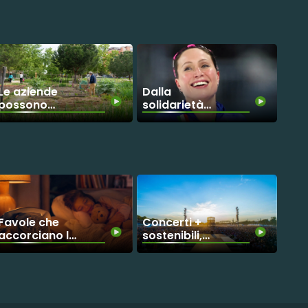
Le aziende
Dalla
possono
solidarietà
rigenerare il
alle Olimpiadi:
pianeta?
il percorso di
rinascita di
Francesca
Lollobrigida
Favole che
Concerti +
accorciano le
sostenibili,
distanze
parte da
Firenze una
rivoluzione
Green