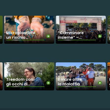
Microplastiche:
“Camminare
un rischio
insieme” –
invisibile
Parte il conto
alla rovescia
per Corri La
Vita 2026
Treedom con
Il mare oltre
gli occhi di
la malattia
Martina