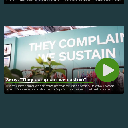
per restituire la naturale dimensione alle città: anche questo è sostenibilità per la Federazione Italiana Moda.
Per PlapleTv l'intervista con il Presidente Giulio Felloni in occasione dell'edizione 105 di Pitti Uomo
Seay. "They complain, we sustain"
Crederci è l'arma in più per fare la differenza. Una moda sostenibile è possibile? Il tentativo è d'obbligo, il
risultato può arrivare. Per Plaple tv il racconto dell'esperienza SEAY. "Miriamo a cambiare lo status quo
dell’industria della moda. Per questo disegniamo, produciamo e distribuiamo collezioni di abbigliamento
sostenibile e beachwear a basso impatto ambientale utilizzando materiali certificati, una catena di
approvvigionamento breve ed un piano di marketing che sensibilizza la consapevolezza ambientale dei
clienti mirando ad un sistema economico circolare chiuso grazie al nostro Modello Re3".