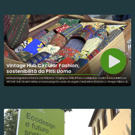
Vintage Hub Circular Fashion,
sostenibilità da Pitti Uomo
Moda protagonista a Firenze con PittiUomo. Tra gli spazi della #fortezzadalbasso si parla di sostenibilità con
VINTAGE HUB Circular Fashion, un nuovo progetto curato da Angelo Caroli, anima di A.N.G.E.L.O. Vintage Palace. Al
primo piano dell'Arsenale, idee legate ai segmenti del reselling, del preloved e dell'upcycling, tra fashion e
design, in un'ottica che lega insieme sostenibilità e business. Il progetto si rivolge in particolare ai negozi,
sempre più interessati ad ospitare corner second hand e arredamenti vintage.