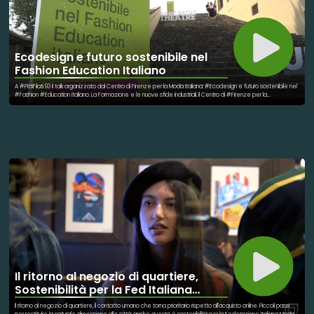
Ecodesign e futuro sostenibile nel
Fashion Education Italiano
A #PittiFilati 93 il talk organizzato dal Centro di Firenze per la Moda Italiana: #Ecodesign e futuro sostenibile nel
#Fashion #Education italiano. La Formazione e le nuove sfide industriali. Il Centro di #Firenze per la
#ModaItaliana presenta a questa edizione di Pitti Immagine Filati un focus sulle opportunità e i punti critici del
nuovo scenario rappresentato dall’introduzione del Regolamento Europeo sull’Ecodesign. Nel Talk presso
l'#UnicreditTheatre (Sala della Scherma, #FortezzadaBasso), si sono approfonditi gli aspetti di una normativa
che influirà in particolar modo sulle modalità di progettazione dei prodotti, mettendo al centro
l’#economiacircolare, l’impiego efficiente di risorse e materiali e quindi il ciclo vitale dei prodotti, la loro
#durabilità, #riparabilità e #riciclabilità. Nel Talk organizzato dal CFMI sono stati coinvolti una serie di
protagonisti del mondo del Fashion Education italiano, imprenditori, creativi ed esperti.
Il ritorno al negozio di quartiere,
Sostenibilità per la Fed Italiana
Moda
Il ritorno al negozio di quartiere, il contatto umano che torna prioritario rispetto all'acquisto online. Piccoli passi